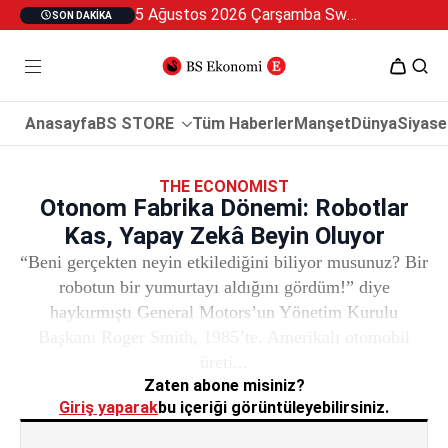
5 Ağustos 2026 Çarşamba Swan Özel 2
SON DAKIKA
Anasayfa
BS STORE
Tüm Haberler
Manşet
Dünya
Siyase
THE ECONOMIST
Otonom Fabrika Dönemi: Robotlar
Kas, Yapay Zekâ Beyin Oluyor
“Beni gerçekten neyin etkilediğini biliyor musunuz? Bir
robotun bir yumurtayı aldığını gördüm!” diye
haykırmıştı General Motors’un Yönetim Kurulu
Başkanı Roger Smith, 1985’te. Amerikalı otomobil
üreti...
Zaten abone misiniz?
Giriş yaparak
bu içeriği görüntüleyebilirsiniz.