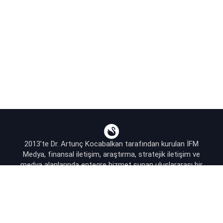
2013’te Dr. Artunç Kocabalkan tarafından kurulan İFM
Medya, finansal iletişim, araştırma, stratejik iletişim ve
medya alanlarında entegre hizmet sunan uluslararası bir
ajanstır.
destek@bsekonomi.com
Hesabım
Yazarlarımız
Sponsorluk İletişim
Kullanıcı Sözleşmesi