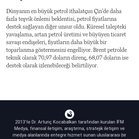
Dünyanın en büyük petrol ithalatçısı Çin’de daha
fazla teşvik önlemi beklentisi, petrol fiyatlarına
destek sağlayan diğer unsur oldu.
Küresel talepteki
yavaşlama, artan petrol üretimi ve büyüyen ticaret
savaşı endişeleri, fiyatların daha büyük bir
toparlanma göstermesini engelliyor.
Brent petrolde
teknik olarak 70,97 doların direnç, 68,07 doların ise
destek olarak izlenebileceği belirtiliyor.
2013’te Dr. Artunç Kocabalkan tarafından kurulan İFM
Medya, finansal iletişim, araştırma, stratejik iletişim ve
medya alanlarında entegre hizmet sunan uluslararası bir