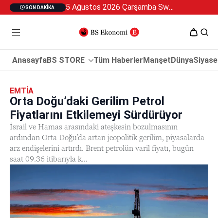
5 Ağustos 2026 Çarşamba Swan Özel 2
SON DAKIKA
Anasayfa
BS STORE
Tüm Haberler
Manşet
Dünya
Siyase
EMTIA
Orta Doğu’daki Gerilim Petrol
Fiyatlarını Etkilemeyi Sürdürüyor
İsrail ve Hamas arasındaki ateşkesin bozulmasının
ardından Orta Doğu’da artan jeopolitik gerilim, piyasalarda
arz endişelerini artırdı. Brent petrolün varil fiyatı, bugün
saat 09.36 itibarıyla k...