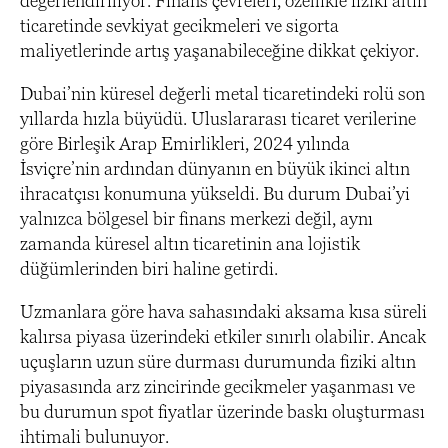
değerlendiriliyor. Finans çevreleri, özellikle fiziki altın
ticaretinde sevkiyat gecikmeleri ve sigorta
maliyetlerinde artış yaşanabileceğine dikkat çekiyor.
Dubai’nin küresel değerli metal ticaretindeki rolü son
yıllarda hızla büyüdü. Uluslararası ticaret verilerine
göre Birleşik Arap Emirlikleri, 2024 yılında
İsviçre’nin ardından dünyanın en büyük ikinci altın
ihracatçısı konumuna yükseldi. Bu durum Dubai’yi
yalnızca bölgesel bir finans merkezi değil, aynı
zamanda küresel altın ticaretinin ana lojistik
düğümlerinden biri haline getirdi.
Uzmanlara göre hava sahasındaki aksama kısa süreli
kalırsa piyasa üzerindeki etkiler sınırlı olabilir. Ancak
uçuşların uzun süre durması durumunda fiziki altın
piyasasında arz zincirinde gecikmeler yaşanması ve
bu durumun spot fiyatlar üzerinde baskı oluşturması
ihtimali bulunuyor.