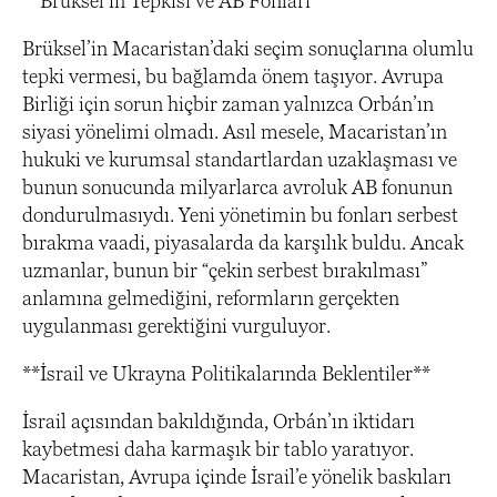
**Brüksel’in Tepkisi ve AB Fonları**
Brüksel’in Macaristan’daki seçim sonuçlarına olumlu
tepki vermesi, bu bağlamda önem taşıyor. Avrupa
Birliği için sorun hiçbir zaman yalnızca Orbán’ın
siyasi yönelimi olmadı. Asıl mesele, Macaristan’ın
hukuki ve kurumsal standartlardan uzaklaşması ve
bunun sonucunda milyarlarca avroluk AB fonunun
dondurulmasıydı. Yeni yönetimin bu fonları serbest
bırakma vaadi, piyasalarda da karşılık buldu. Ancak
uzmanlar, bunun bir “çekin serbest bırakılması”
anlamına gelmediğini, reformların gerçekten
uygulanması gerektiğini vurguluyor.
**İsrail ve Ukrayna Politikalarında Beklentiler**
İsrail açısından bakıldığında, Orbán’ın iktidarı
kaybetmesi daha karmaşık bir tablo yaratıyor.
Macaristan, Avrupa içinde İsrail’e yönelik baskıları