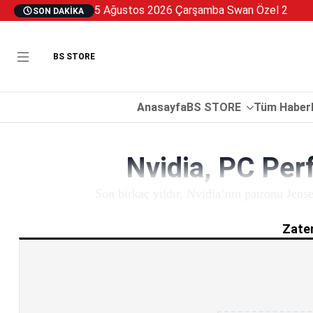
5 Ağustos 2026 Çarşamba Swan Özel 2
SON DAKIKA
BS STORE
Anasayfa
BS STORE
Tüm Haberl
Nvidia, PC Per
Son birkaç yıldır, Nvidia’nın patronu Jen
Zaten