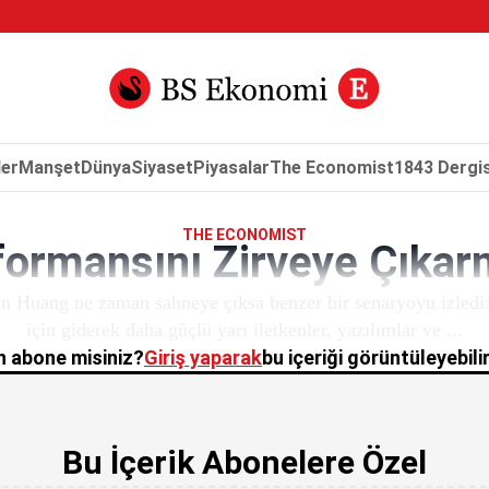
er
Manşet
Dünya
Siyaset
Piyasalar
The Economist
1843 Dergis
THE ECONOMIST
formansını Zirveye Çıkar
sen Huang ne zaman sahneye çıksa benzer bir senaryoyu izledi:
için giderek daha güçlü yarı iletkenler, yazılımlar ve ...
 abone misiniz?
Giriş yaparak
bu içeriği görüntüleyebilir
Bu İçerik Abonelere Özel