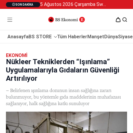
5 Ağustos 2026 Çarşamba Swan Özel 2
SON DAKIKA
Anasayfa
BS STORE
Tüm Haberler
Manşet
Dünya
Siyase
EKONOMI
Nükleer Tekniklerden “Işınlama”
Uygulamalarıyla Gıdaların Güvenliği
Artırılıyor
– Belirlenen ışınlama dozunun insan sağlığına zararı
bulunmuyor, bu yöntemle gıda maddelerinin muhafazası
sağlanıyor, halk sağlığına katkı sunuluyor