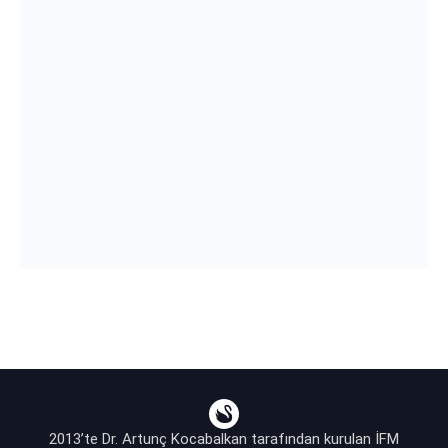
2013’te Dr. Artunç Kocabalkan tarafından kurulan İFM