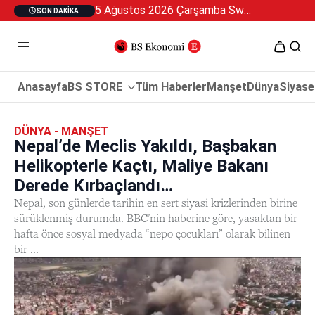
5 Ağustos 2026 Çarşamba Swan Özel 2
SON DAKIKA
Anasayfa
BS STORE
Tüm Haberler
Manşet
Dünya
Siyase
DÜNYA - MANŞET
Nepal’de Meclis Yakıldı, Başbakan
Helikopterle Kaçtı, Maliye Bakanı
Derede Kırbaçlandı…
Nepal, son günlerde tarihin en sert siyasi krizlerinden birine
sürüklenmiş durumda. BBC’nin haberine göre, yasaktan bir
hafta önce sosyal medyada “nepo çocukları” olarak bilinen
bir ...