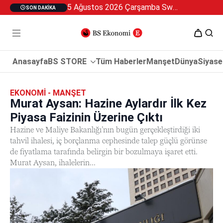
5 Ağustos 2026 Çarşamba Swan Özel 2
SON DAKIKA
Anasayfa
BS STORE
Tüm Haberler
Manşet
Dünya
Siyase
EKONOMI - MANŞET
Murat Aysan: Hazine Aylardır İlk Kez
Piyasa Faizinin Üzerine Çıktı
Hazine ve Maliye Bakanlığı’nın bugün gerçekleştirdiği iki
tahvil ihalesi, iç borçlanma cephesinde talep güçlü görünse
de fiyatlama tarafında belirgin bir bozulmaya işaret etti.
Murat Aysan, ihalelerin...