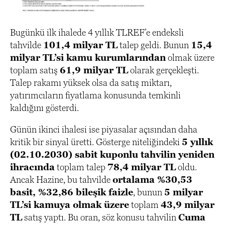
Bugünkü ilk ihalede 4 yıllık TLREF’e endeksli
tahvilde
101,4 milyar TL
talep geldi. Bunun
15,4
milyar TL’si kamu kurumlarından
olmak üzere
toplam satış
61,9 milyar TL
olarak gerçekleşti.
Talep rakamı yüksek olsa da satış miktarı,
yatırımcıların fiyatlama konusunda temkinli
kaldığını gösterdi.
Günün ikinci ihalesi ise piyasalar açısından daha
kritik bir sinyal üretti. Gösterge niteliğindeki
5 yıllık
(02.10.2030) sabit kuponlu tahvilin yeniden
ihracında
toplam talep
78,4 milyar TL
oldu.
Ancak Hazine, bu tahvilde
ortalama %30,53
basit, %32,86 bileşik faizle
, bunun
5 milyar
TL’si kamuya olmak üzere
toplam
43,9 milyar
TL
satış yaptı. Bu oran, söz konusu tahvilin
Cuma