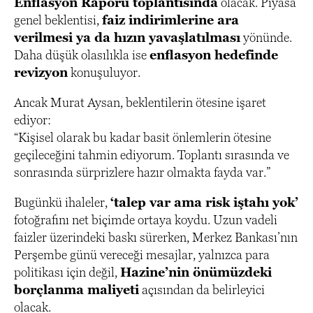
Enflasyon Raporu toplantısında
olacak. Piyasa
genel beklentisi,
faiz indirimlerine ara
verilmesi ya da hızın yavaşlatılması
yönünde.
Daha düşük olasılıkla ise
enflasyon hedefinde
revizyon
konuşuluyor.
Ancak Murat Aysan, beklentilerin ötesine işaret
ediyor:
“Kişisel olarak bu kadar basit önlemlerin ötesine
geçileceğini tahmin ediyorum. Toplantı sırasında ve
sonrasında sürprizlere hazır olmakta fayda var.”
Bugünkü ihaleler,
‘talep var ama risk iştahı yok’
fotoğrafını net biçimde ortaya koydu. Uzun vadeli
faizler üzerindeki baskı sürerken, Merkez Bankası’nın
Perşembe günü vereceği mesajlar, yalnızca para
politikası için değil,
Hazine’nin önümüzdeki
borçlanma maliyeti
açısından da belirleyici
olacak.