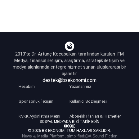
2013’te Dr. Artunç Kocabalkan tarafından kurulan İFM
Medya, finansal iletişim, araştırma, stratejik iletişim ve
medya alanlarında entegre hizmet sunan uluslararası bir
ajanstır.
destek@bsekonomi.com
Hesabım
Yazarlarımız
Sponsorluk İletişim
Kullanıcı Sözleşmesi
KVKK Aydınlatma Metni
Abonelik Planları & Hizmetler
SOSYAL MEDYADA BIZI TAKIP EDIN
© 2026 BS EKONOMI TÜM HAKLARI SAKLIDIR.
News & Media Platform, simplified
A Sound Fiction