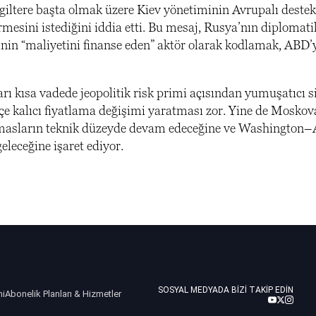
giltere başta olmak üzere Kiev yönetiminin Avrupalı destek
rmesini istediğini iddia etti. Bu mesaj, Rusya’nın diplomati
nin “maliyetini finanse eden” aktör olarak kodlamak, ABD’y
arı kısa vadede jeopolitik risk primi açısından yumuşatıcı s
kçe kalıcı fiyatlama değişimi yaratması zor. Yine de Moskov
emasların teknik düzeyde devam edeceğine ve Washington
eleceğine işaret ediyor.
SOSYAL MEDYADA BIZI TAKIP EDIN
ni
Abonelik Planları & Hizmetler