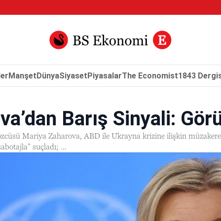
er
Manşet
Dünya
Siyaset
Piyasalar
The Economist
1843 Dergis
a’dan Barış Sinyali: Gö
özcüsü Mariya Zaharova, ABD ile Ukrayna krizine ilişkin müzakerele
sabotajla” suçladı; ...