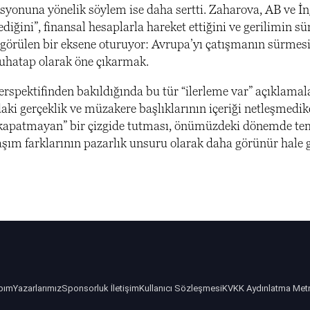
syonuna yönelik söylem ise daha sertti. Zaharova, AB ve İn
iğini”, finansal hesaplarla hareket ettiğini ve gerilimin sü
k görülen bir eksene oturuyor: Avrupa’yı çatışmanın sürmesi
muhatap olarak öne çıkarmak.
erspektifinden bakıldığında bu tür “ilerleme var” açıklamal
daki gerçeklik ve müzakere başlıklarının içeriği netleşmedi
 kapatmayan” bir çizgide tutması, önümüzdeki dönemde t
aşım farklarının pazarlık unsuru olarak daha görünür hale g
bım
Yazarlarımız
Sponsorluk İletişim
Kullanıcı Sözleşmesi
KVKK Aydınlatma Met