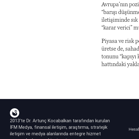
Avrupa’nın pozi
“barışı düşünmed
iletişiminde sı
“karar verici” 
Piyasa ve risk p
üretse de, saha
tonunu “kapıyı
hattındaki yakl
2013’te Dr. Artunç Kocabalkan tarafından kurulan
İFM Medya, finansal iletişim, araştırma, stratejik
Hesa
iletişim ve medya alanlarında entegre hizmet