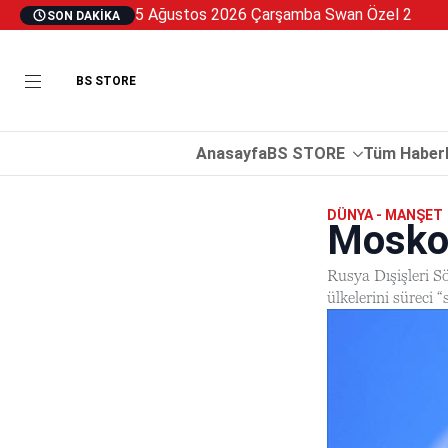
5 Ağustos 2026 Çarşamba Swan Özel 2
SON DAKIKA
BS STORE
Anasayfa
BS STORE
Tüm Haberl
DÜNYA - MANŞET
Moskov
Rusya Dışişleri S
ülkelerini süreci “