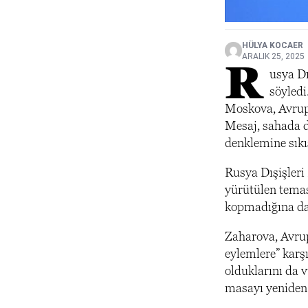
HÜLYA KOCAER
ARALIK 25, 2025
R
usya Dı
söyledi
Moskova, Avrupa
Mesaj, sahada d
denklemine sıkış
Rusya Dışişleri
yürütülen temas
kopmadığına dai
Zaharova, Avrup
eylemlere” karş
olduklarını da v
masayı yeniden 