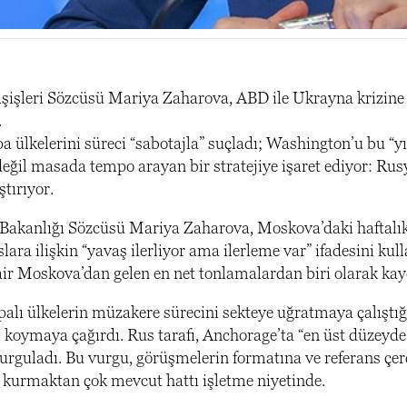
şişleri Sözcüsü Mariya Zaharova, ABD ile Ukrayna krizine i
.
 ülkelerini süreci “sabotajla” suçladı; Washington’u bu “yı
eğil masada tempo arayan bir stratejiye işaret ediyor: Ru
tırıyor.
 Bakanlığı Sözcüsü Mariya Zaharova, Moskova’daki haftalı
lara ilişkin “yavaş ilerliyor ama ilerleme var” ifadesini 
r Moskova’dan gelen en net tonlamalardan biri olarak kayd
alı ülkelerin müzakere sürecini sekteye uğratmaya çalıştığ
ı koymaya çağırdı. Rus tarafı, Anchorage’ta “en üst düzeyd
urguladı. Bu vurgu, görüşmelerin formatına ve referans çerç
kurmaktan çok mevcut hattı işletme niyetinde.