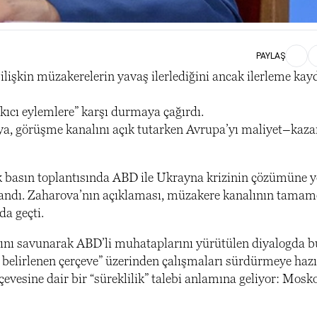
PAYLAŞ
lişkin müzakerelerin yavaş ilerlediğini ancak ilerleme kayd
kıcı eylemlere” karşı durmaya çağırdı.
sya, görüşme kanalını açık tutarken Avrupa’yı maliyet–kaz
k basın toplantısında ABD ile Ukrayna krizinin çözümüne y
kullandı. Zaharova’nın açıklaması, müzakere kanalının tama
a geçti.
ını savunarak ABD’li muhataplarını yürütülen diyalogda bu
e belirlenen çerçeve” üzerinden çalışmaları sürdürmeye hazı
evesine dair bir “süreklilik” talebi anlamına geliyor: Mosk