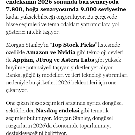
endeksinin 2026 sonunda baz senaryoda
7.800, boğa senaryosunda 9.000 seviyesine
kadar yükselebileceği öngörülüyor. Bu çerçevede
hisse seçimleri ve tema odakları yatırımcılara yol
gösterici nitelik taşıyor.
Morgan Stanley’ın “
Top Stock Picks
” listesinde
özellikle
Amazon ve Nvidia
gibi teknoloji devleri
ile
Appian, JFrog ve Astera Labs
gibi yüksek
büyüme potansiyeli taşıyan şirketler yer alıyor.
Banka, güçlü iş modelleri ve ileri teknoloji yatırımları
nedeniyle bu şirketleri 2026 beklentileri için öne
çıkarıyor.
Öne çıkan hisse seçimleri arasında ayrıca döngüsel
sektörlerden
Nasdaq endeksi
gibi tematik
seçimler bulunuyor. Morgan Stanley, döngüsel
rüzgarların 2026’da ekonomide toparlanmayı
destekleyeceğini belirtiyor.