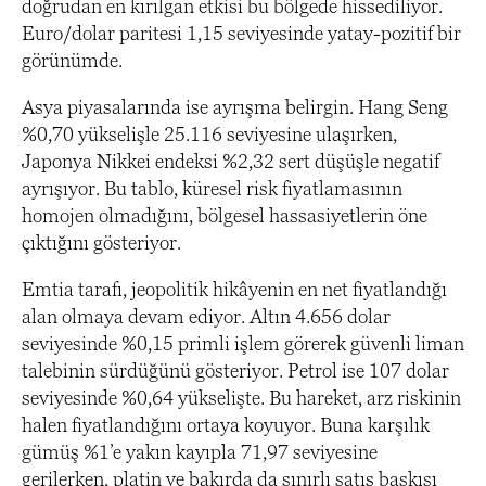
doğrudan en kırılgan etkisi bu bölgede hissediliyor.
Euro/dolar paritesi 1,15 seviyesinde yatay-pozitif bir
görünümde.
Asya piyasalarında ise ayrışma belirgin. Hang Seng
%0,70 yükselişle 25.116 seviyesine ulaşırken,
Japonya Nikkei endeksi %2,32 sert düşüşle negatif
ayrışıyor. Bu tablo, küresel risk fiyatlamasının
homojen olmadığını, bölgesel hassasiyetlerin öne
çıktığını gösteriyor.
Emtia tarafı, jeopolitik hikâyenin en net fiyatlandığı
alan olmaya devam ediyor. Altın 4.656 dolar
seviyesinde %0,15 primli işlem görerek güvenli liman
talebinin sürdüğünü gösteriyor. Petrol ise 107 dolar
seviyesinde %0,64 yükselişte. Bu hareket, arz riskinin
halen fiyatlandığını ortaya koyuyor. Buna karşılık
gümüş %1’e yakın kayıpla 71,97 seviyesine
gerilerken, platin ve bakırda da sınırlı satış baskısı