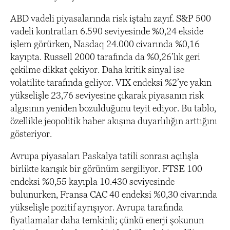
ABD vadeli piyasalarında risk iştahı zayıf. S&P 500
vadeli kontratları 6.590 seviyesinde %0,24 ekside
işlem görürken, Nasdaq 24.000 civarında %0,16
kayıpta. Russell 2000 tarafında da %0,26’lık geri
çekilme dikkat çekiyor. Daha kritik sinyal ise
volatilite tarafında geliyor. VIX endeksi %2’ye yakın
yükselişle 23,76 seviyesine çıkarak piyasanın risk
algısının yeniden bozulduğunu teyit ediyor. Bu tablo,
özellikle jeopolitik haber akışına duyarlılığın arttığını
gösteriyor.
Avrupa piyasaları Paskalya tatili sonrası açılışla
birlikte karışık bir görünüm sergiliyor. FTSE 100
endeksi %0,55 kayıpla 10.430 seviyesinde
bulunurken, Fransa CAC 40 endeksi %0,30 civarında
yükselişle pozitif ayrışıyor. Avrupa tarafında
fiyatlamalar daha temkinli; çünkü enerji şokunun