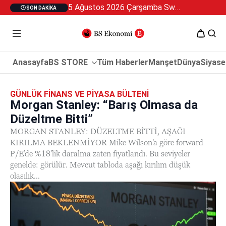
5 Ağustos 2026 Çarşamba Swan Özel 2
SON DAKIKA
Anasayfa
BS STORE
Tüm Haberler
Manşet
Dünya
Siyase
GÜNLÜK FINANS VE PIYASA BÜLTENI
Morgan Stanley: “Barış Olmasa da
Düzeltme Bitti”
MORGAN STANLEY: DÜZELTME BİTTİ, AŞAĞI
KIRILMA BEKLENMİYOR Mike Wilson’a göre forward
P/E’de %18’lik daralma zaten fiyatlandı. Bu seviyeler
genelde: görülür. Mevcut tabloda aşağı kırılım düşük
olasılık...