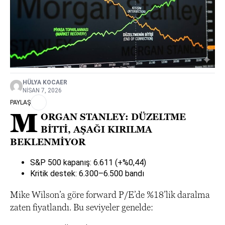
HÜLYA KOCAER
NISAN 7, 2026
PAYLAŞ
M
ORGAN STANLEY: DÜZELTME
BİTTİ, AŞAĞI KIRILMA
BEKLENMİYOR
S&P 500 kapanış: 6.611 (+%0,44)
Kritik destek: 6.300–6.500 bandı
Mike Wilson’a göre forward P/E’de %18’lik daralma
zaten fiyatlandı. Bu seviyeler genelde: