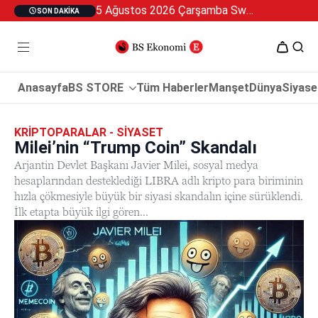
5 Ağustos 2026 Çarşamba Swan Özel 2
SON DAKIKA
Anasayfa
BS STORE
Tüm Haberler
Manşet
Dünya
Siyase
KRIPTOPARALAR - SIYASET
Milei’nin “Trump Coin” Skandalı
Arjantin Devlet Başkanı Javier Milei, sosyal medya
hesaplarından desteklediği LIBRA adlı kripto para biriminin
hızla çökmesiyle büyük bir siyasi skandalın içine sürüklendi.
İlk etapta büyük ilgi gören...