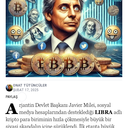
ONAT TÜTÜNCÜLER
ŞUBAT 17, 2025
PAYLAŞ
A
rjantin Devlet Başkanı Javier Milei, sosyal
medya hesaplarından desteklediği
LIBRA
adlı
kripto para biriminin hızla çökmesiyle büyük bir
siyasi skandalın içine sürüklendi. İlk etapta büyük