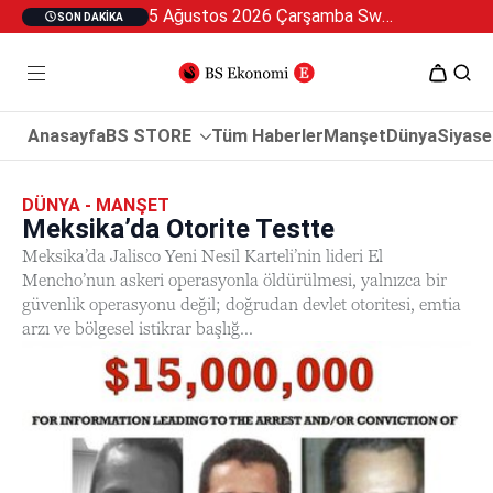
5 Ağustos 2026 Çarşamba Swan Özel 2
SON DAKIKA
Anasayfa
BS STORE
Tüm Haberler
Manşet
Dünya
Siyase
DÜNYA - MANŞET
Meksika’da Otorite Testte
Meksika’da Jalisco Yeni Nesil Karteli’nin lideri El
Mencho’nun askeri operasyonla öldürülmesi, yalnızca bir
güvenlik operasyonu değil; doğrudan devlet otoritesi, emtia
arzı ve bölgesel istikrar başlığ...