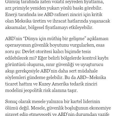
Gümüş tarafında zaten volatil seyreden fiyatlama,
arz primiyle yeniden yukarı yönlü baskı görebilir.
Enerji tarafında ise ABD rafineri zinciri için kritik
olan Meksika üretim ve ihracat hatlarında yaşanacak
aksamalar, bölgesel fiyatlamayı etkileyebilir.
ABD’nin “Dünya için müthiş bir gelişme” açıklaması
operasyonun güvenlik boyutunu vurgularken, esas
soru şu: Devlet otoritesi kalıcı biçimde tesis
edilebilecek mi? Eğer belirli bölgelerde kontrol kaybı
görüntüsü oluşursa, sınır güvenliği ve uyuşturucu
akışı gerekçesiyle ABD’nin daha sert müdahale
söylemleri gündeme gelebilir. Bu da ABD–Meksika
ticaret hattını ve Kuzey Amerika tedarik zinciri
modelini jeopolitik risk alanına taşır.
Sonuç olarak mesele yalnızca bir kartel liderinin
ölümü değil. Mesele, güvenlik boşluğunun ekonomiye
sirayet edip etmeyeceği ve ABD’nin durumdan vazife