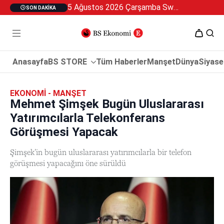
5 Ağustos 2026 Çarşamba Swan Özel 2
SON DAKIKA
Anasayfa
BS STORE
Tüm Haberler
Manşet
Dünya
Siyase
EKONOMI - MANŞET
Mehmet Şimşek Bugün Uluslararası
Yatırımcılarla Telekonferans
Görüşmesi Yapacak
Şimşek’in bugün uluslararası yatırımcılarla bir telefon
görüşmesi yapacağını öne sürüldü