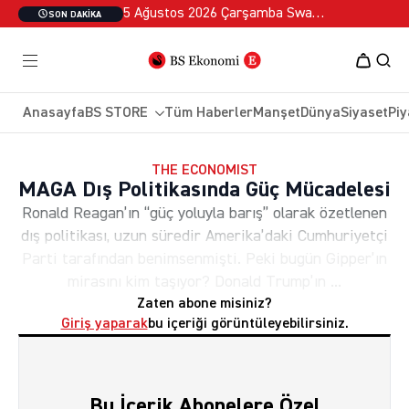
5 Ağustos 2026 Çarşamba Swan Özel 2
SON DAKIKA
Anasayfa
BS STORE
Tüm Haberler
Manşet
Dünya
Siyaset
Piy
THE ECONOMIST
MAGA Dış Politikasında Güç Mücadelesi
Ronald Reagan’ın “güç yoluyla barış” olarak özetlenen
dış politikası, uzun süredir Amerika’daki Cumhuriyetçi
Parti tarafından benimsenmişti. Peki bugün Gipper’ın
mirasını kim taşıyor? Donald Trump’ın ...
Zaten abone misiniz?
Giriş yaparak
bu içeriği görüntüleyebilirsiniz.
Bu İçerik Abonelere Özel