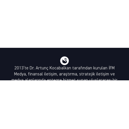
2013’te Dr. Artunç Kocabalkan tarafından kurulan İFM
Medya, finansal iletişim, araştırma, stratejik iletişim ve
medya alanlarında entegre hizmet sunan uluslararası bir
ajanstır.
destek@bsekonomi.com
Hesabım
Yazarlarımız
Sponsorluk İletişim
Kullanıcı Sözleşmesi
KVKK Aydınlatma Metni
Abonelik Planları & Hizmetler