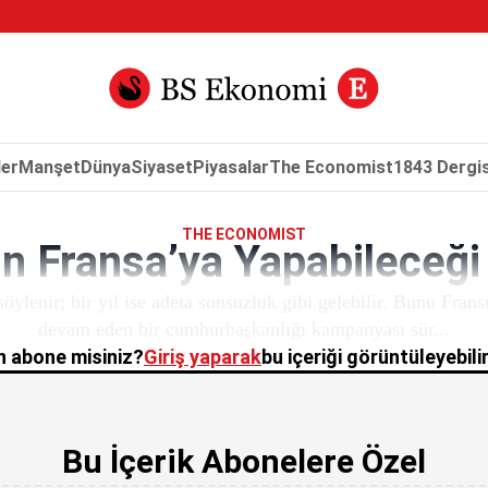
er
Manşet
Dünya
Siyaset
Piyasalar
The Economist
1843 Dergis
THE ECONOMIST
 Fransa’ya Yapabileceği 
söylenir; bir yıl ise adeta sonsuzluk gibi gelebilir. Bunu Frans
devam eden bir cumhurbaşkanlığı kampanyası sür...
 abone misiniz?
Giriş yaparak
bu içeriği görüntüleyebilir
Bu İçerik Abonelere Özel