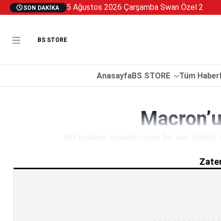
5 Ağustos 2026 Çarşamba Swan Özel 2
SON DAKIKA
BS STORE
Anasayfa
BS STORE
Tüm Haberl
Macron’un
Bir haftanın siyasette uzun bir süre olduğu 
Zaten