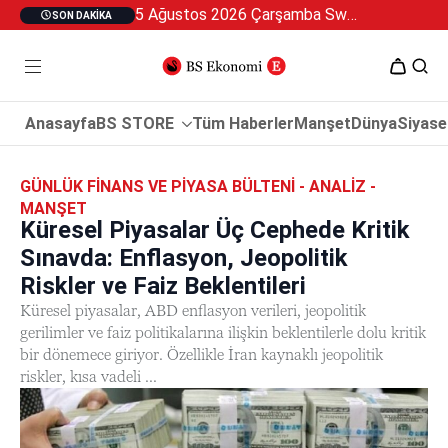
5 Ağustos 2026 Çarşamba Swan Özel 2
SON DAKIKA
Anasayfa
BS STORE
Tüm Haberler
Manşet
Dünya
Siyase
GÜNLÜK FINANS VE PIYASA BÜLTENI - ANALIZ -
MANŞET
Küresel Piyasalar Üç Cephede Kritik
Sınavda: Enflasyon, Jeopolitik
Riskler ve Faiz Beklentileri
Küresel piyasalar, ABD enflasyon verileri, jeopolitik
gerilimler ve faiz politikalarına ilişkin beklentilerle dolu kritik
bir dönemece giriyor. Özellikle İran kaynaklı jeopolitik
riskler, kısa vadeli ...