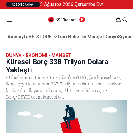
5 Ağustos 2026 Çarşamba Swan Özel 2
SON DAKIKA
Anasayfa
BS STORE
Tüm Haberler
Manşet
Dünya
Siyase
DÜNYA - EKONOMI - MANŞET
Küresel Borç 338 Trilyon Dolara
Yaklaştı
• Uluslararası Finans Enstitüsü’ne (IIF) göre küresel borç
ikinci çeyrek sonunda 337,7 trilyon dolara ulaşarak rekor
kırdı; yılın ilk yarısında artış 21 trilyon doları aştı.•
Borç/GSYH oranı küresel ö...