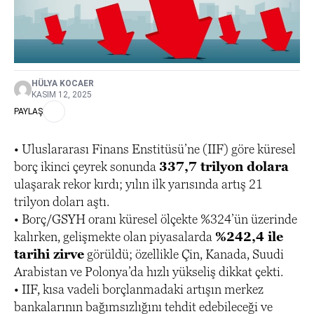
HÜLYA KOCAER
KASIM 12, 2025
PAYLAŞ
• Uluslararası Finans Enstitüsü’ne (IIF) göre küresel
borç ikinci çeyrek sonunda
337,7 trilyon dolara
ulaşarak rekor kırdı; yılın ilk yarısında artış 21
trilyon doları aştı.
• Borç/GSYH oranı küresel ölçekte %324’ün üzerinde
kalırken, gelişmekte olan piyasalarda
%242,4 ile
tarihi zirve
görüldü; özellikle Çin, Kanada, Suudi
Arabistan ve Polonya’da hızlı yükseliş dikkat çekti.
• IIF, kısa vadeli borçlanmadaki artışın merkez
bankalarının bağımsızlığını tehdit edebileceği ve