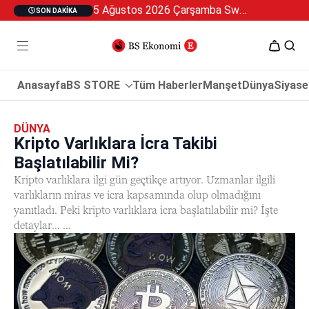
5 Ağustos 2026 Çarşamba Swan Özel 2
SON DAKIKA
Anasayfa
BS STORE
Tüm Haberler
Manşet
Dünya
Siyase
DÜNYA
Kripto Varlıklara İcra Takibi
Başlatılabilir Mi?
Kripto varlıklara ilgi gün geçtikçe artıyor. Uzmanlar ilgili
varlıkların miras ve icra kapsamında olup olmadığını
yanıtladı. Peki kripto varlıklara icra başlatılabilir mi? İşte
detaylar… ...