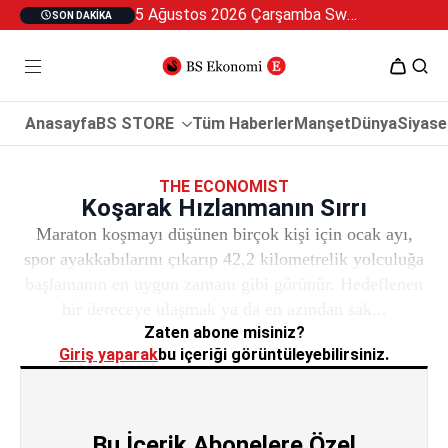
5 Ağustos 2026 Çarşamba Swan Özel 2
SON DAKIKA
Anasayfa
BS STORE
Tüm Haberler
Manşet
Dünya
Siyase
THE ECONOMIST
Koşarak Hızlanmanın Sırrı
Maraton koşmayı düşünen birçok kişi için ocak ayı,
spor ayakkabılarını çıkarıp 42,2 kilometrelik yolculuğa
başlamanın en uygun zamanı gibi görünür. Hedeflenen
bir dereceye ulaşmak ya da en azından sak...
Zaten abone misiniz?
Giriş yaparak
bu içeriği görüntüleyebilirsiniz.
Bu İçerik Abonelere Özel