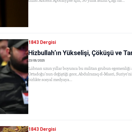
dizisi Ancient Apocalypse için, 30 yıllık Buzul Çağı’na…
1843 Dergisi
Hizbullah’ın Yükselişi, Çöküşü ve Ta
23/05/2025
Lübnan uzun yıllar boyunca bu militan grubun egemenliği a
Ortadoğu’nun değiştiği gece, Abdulrazaq el-Masri, Suriye’n
birlikte sosyal medyaya…
1843 Dergisi