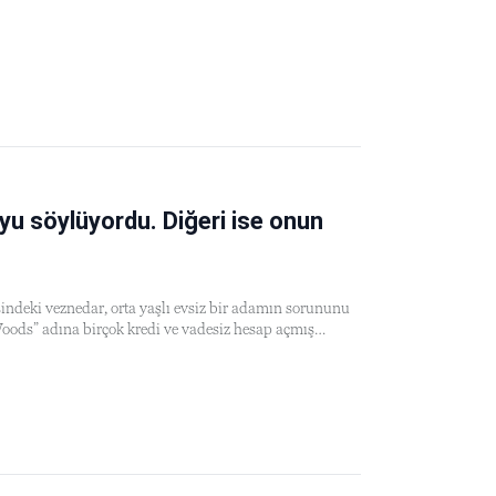
yu söylüyordu. Diğeri ise onun
ndeki veznedar, orta yaşlı evsiz bir adamın sorununu
 Woods” adına birçok kredi ve vadesiz hesap açmış…