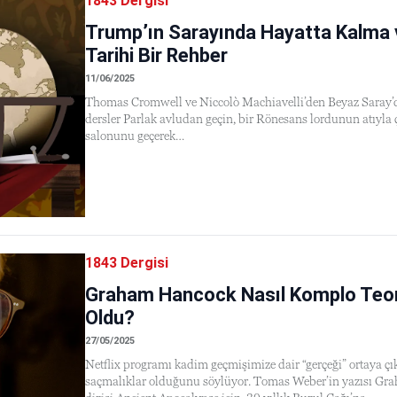
1843 Dergisi
Trump’ın Sarayında Hayatta Kalma 
Tarihi Bir Rehber
11/06/2025
Thomas Cromwell ve Niccolò Machiavelli’den Beyaz Saray’
dersler Parlak avludan geçin, bir Rönesans lordunun atıyla 
salonunu geçerek…
1843 Dergisi
Graham Hancock Nasıl Komplo Teoris
Oldu?
27/05/2025
Netflix programı kadim geçmişimize dair “gerçeği” ortaya çık
saçmalıklar olduğunu söylüyor. Tomas Weber’in yazısı Grah