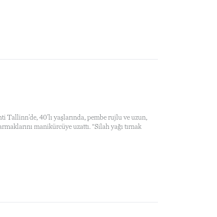
i Tallinn’de, 40’lı yaşlarında, pembe rujlu ve uzun,
parmaklarını manikürcüye uzattı. “Silah yağı tırnak