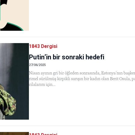
1843 Dergisi
Putin’in bir sonraki hedefi
27/06/2025
Nisan ayının gri bir öğleden sonrasında, Estonya’nın başkent
rimel sürülmüş kirpikli sarışın bir kadın olan Berit Osula, 
cilalarım için…