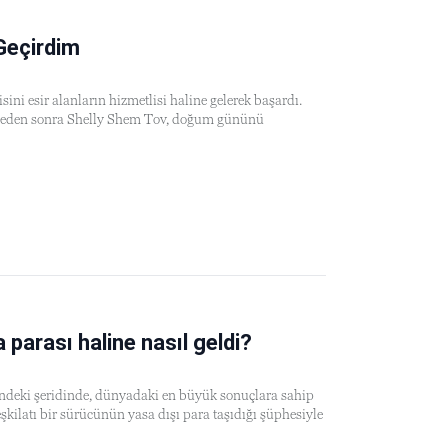
Geçirdim
ni esir alanların hizmetlisi haline gelerek başardı.
ğleden sonra Shelly Shem Tov, doğum gününü
a parası haline nasıl geldi?
deki şeridinde, dünyadaki en büyük sonuçlara sahip
şkilatı bir sürücünün yasa dışı para taşıdığı şüphesiyle