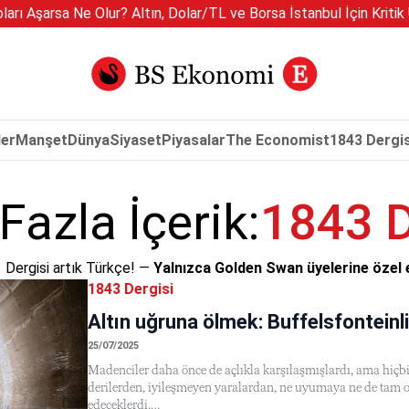
arı Aşarsa Ne Olur? Altın, Dolar/TL ve Borsa İstanbul İçin Kritik 
er
Manşet
Dünya
Siyaset
Piyasalar
The Economist
1843 Dergis
1843 D
Fazla İçerik:
 Dergisi artık Türkçe! —
Yalnızca Golden Swan üyelerine özel e
1843 Dergisi
Altın uğruna ölmek: Buffelsfonteinl
25/07/2025
Madenciler daha önce de açlıkla karşılaşmışlardı, ama hiçb
derilerden, iyileşmeyen yaralardan, ne uyumaya ne de tam 
edeceklerdi.…