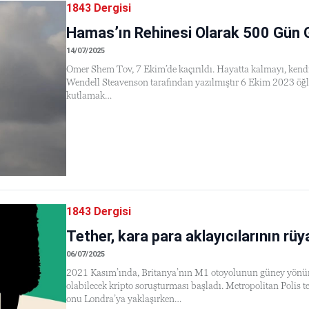
1843 Dergisi
Hamas’ın Rehinesi Olarak 500 Gün 
14/07/2025
Omer Shem Tov, 7 Ekim’de kaçırıldı. Hayatta kalmayı, kendisi
Wendell Steavenson tarafından yazılmıştır 6 Ekim 2023 ö
kutlamak…
1843 Dergisi
Tether, kara para aklayıcılarının rüy
06/07/2025
2021 Kasım’ında, Britanya’nın M1 otoyolunun güney yönün
olabilecek kripto soruşturması başladı. Metropolitan Polis te
onu Londra’ya yaklaşırken…