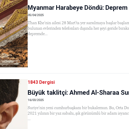
Myanmar Harabeye Döndü: Deprem 
05/04/2025
Than Khe’nin ailesi 28 Mart’ta yer sarsılmaya başlar başl
bulunan evlerinden telefonları dışında her şeyi geride bırak
depremde…
1843 Dergisi
Büyük taklitçi: Ahmed Al-Sharaa Sur
16/03/2025
Suriye’nin yeni cumhurbaşkanı bir bukalemun. Bu, Orta Doğu
2021 yılının bir yaz sabahı, şık görünümlü bir adam isyancı
…