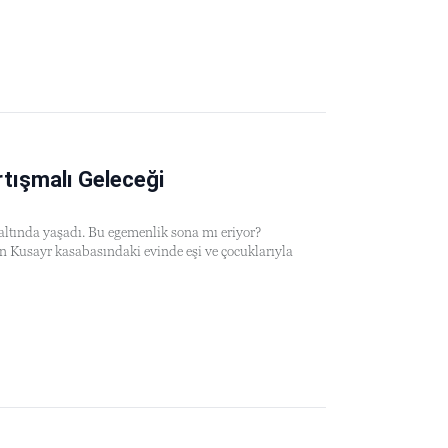
rtışmalı Geleceği
ltında yaşadı. Bu egemenlik sona mı eriyor?
in Kusayr kasabasındaki evinde eşi ve çocuklarıyla