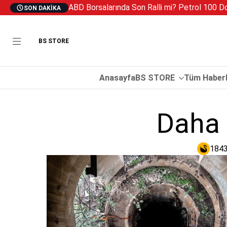
ABD Borsalarında Son Ralli mi? Petrol 100 Dol
SON DAKIKA
BS STORE
Anasayfa
BS STORE
Tüm Haberl
Daha 
1843