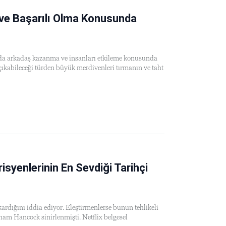
ve Başarılı Olma Konusunda
da arkadaş kazanma ve insanları etkileme konusunda
çıkabileceği türden büyük merdivenleri tırmanın ve taht
yenlerinin En Sevdiği Tarihçi
ardığını iddia ediyor. Eleştirmenlerse bunun tehlikeli
am Hancock sinirlenmişti. Netflix belgesel