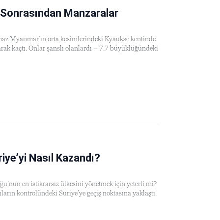
Sonrasından Manzaralar
amaz Myanmar’ın orta kesimlerindeki Kyaukse kentinde
arak kaçtı. Onlar şanslı olanlardı – 7.7 büyüklüğündeki
iye’yi Nasıl Kazandı?
’nun en istikrarsız ülkesini yönetmek için yeterli mi?
ların kontrolündeki Suriye’ye geçiş noktasına yaklaştı.