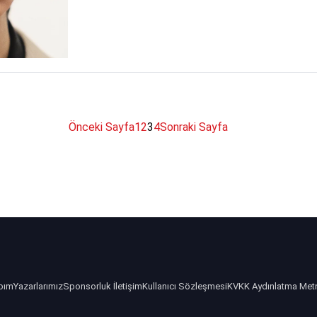
Önceki Sayfa
1
2
3
4
Sonraki Sayfa
bım
Yazarlarımız
Sponsorluk İletişim
Kullanıcı Sözleşmesi
KVKK Aydınlatma Met