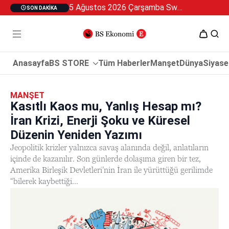
5 Ağustos 2026 Çarşamba Swan Özel 2
SON DAKIKA
Anasayfa
BS STORE
Tüm Haberler
Manşet
Dünya
Siyase
MANŞET
Kasıtlı Kaos mu, Yanlış Hesap mı?
İran Krizi, Enerji Şoku ve Küresel
Düzenin Yeniden Yazımı
Jeopolitik krizler yalnızca savaş alanında değil, anlatıların
içinde de kazanılır. Son günlerde dolaşıma giren bir tez,
Amerika Birleşik Devletleri’nin İran ile yürüttüğü gerilimde
“bilerek kaybettiği...