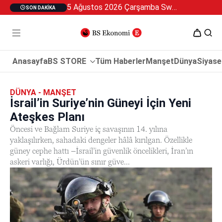
5 Ağustos 2026 Çarşamba Swan Özel 2
SON DAKIKA
Anasayfa
BS STORE
Tüm Haberler
Manşet
Dünya
Siyase
DÜNYA - MANŞET
İsrail’in Suriye’nin Güneyi İçin Yeni
Ateşkes Planı
Öncesi ve Bağlam Suriye iç savaşının 14. yılına
yaklaşılırken, sahadaki dengeler hâlâ kırılgan. Özellikle
güney cephe hattı –İsrail’in güvenlik öncelikleri, İran’ın
askeri varlığı, Ürdün’ün sınır güve...