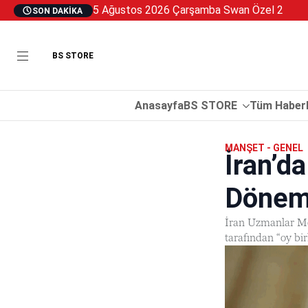
5 Ağustos 2026 Çarşamba Swan Özel 2
SON DAKIKA
BS STORE
Anasayfa
BS STORE
Tüm Haberl
MANŞET - GENEL
İran’d
Dönemi
İran Uzmanlar Mec
tarafından “oy bir