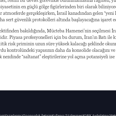
, resmi bir devlet görevinde bulunmamasına rağmen, yıll
iyasetinin en güçlü gölge figürlerinden biri olarak biliniyor
ir atmosferde gerçekleşirken, İsrail kanadından gelen “yeni
a sert güvenlik protokolleri altında başlayacağına işaret e
ktifinden bakıldığında, Mücteba Hamenei’nin seçilmesi İran’
idir. Piyasa profesyonelleri için bu durum, İran’ın Batı il
itik risk priminin uzun süre yüksek kalacağı şeklinde okunm
du kontrolündeki yapısının daha da konsolide olacağını ve e
 nezdinde “saltanat” eleştirilerine yol açma potansiyeli ise 
bım
Yazarlarımız
Sponsorluk İletişim
Kullanıcı Sözleşmesi
KVKK Aydınlatma Met