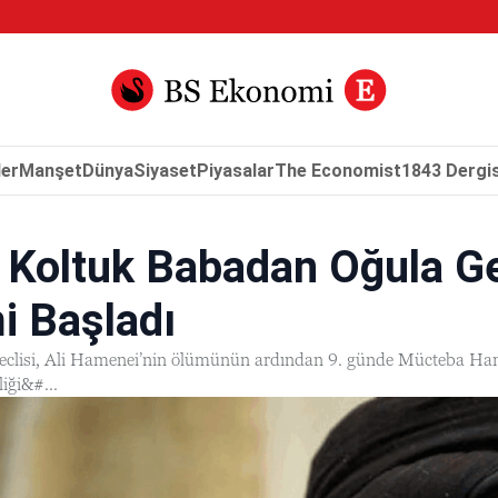
er
Manşet
Dünya
Siyaset
Piyasalar
The Economist
1843 Dergis
a Koltuk Babadan Oğula 
 Başladı
lisi, Ali Hamenei’nin ölümünün ardından 9. günde Mücteba Hamenei
liği&#...