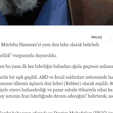
PAYLAŞ
ücteba Hamenei’yi yeni dini lider olarak belirledi.
arlılık” vurgusuyla duyuruldu.
n bu yana ilk kez liderliğin babadan oğula geçmesi anlamı
ihi bir eşik geçildi. ABD ve İsrail saldırıları neticesinde h
nei ülkenin üçüncü dini lideri (Rehber) olarak seçildi. 8
yle süreci hızlandırdığı ve pazar sabahı itibarıyla nihai ka
ey isminin İran liderliğinde devam edeceğini” belirterek, s