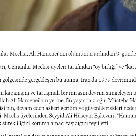
ar Meclisi, Ali Hamenei’nin ölümünün ardından 9. günde M
rı, Uzmanlar Meclisi üyeleri tarafından “oy birliği” ve “kar
n gölgesinde gerçekleşen bu atama, İran’da 1979 devriminde
in kapanışını ve tartışmalı bir mirasın devrini simgeleyen tar
lah Ali Hamenei’nin yerine, 56 yaşındaki oğlu Mücteba Hame
’nin, devam eden askeri gerilim ve güvenlik riskleri nedeni
ldi. Meclis üyelerinden Seyyid Ali Hüseyni Eşkevari, “Haman
k sürekliliğini koruma amacı taşıdığını teyit etti.