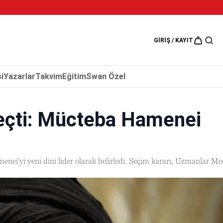
5 Ağustos 202
GIRIŞ / KAYIT
i
Yazarlar
Takvim
Eğitim
Swan Özel
Geçti: Mücteba Hamenei
’yi yeni dini lider olarak belirledi. Seçim kararı, Uzmanlar Mecl