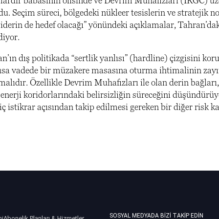
ardır babasının ofisinde ve Devrim Muhafızları (IRGC) üz
du. Seçim süreci, bölgedeki nükleer tesislerin ve stratejik n
 liderin de hedef olacağı” yönündeki açıklamalar, Tahran’dak
diyor.
ın dış politikada “sertlik yanlısı” (hardline) çizgisini kor
e kısa vadede bir müzakere masasına oturma ihtimalinin zayı
alıdır. Özellikle Devrim Muhafızları ile olan derin bağları,
nerji koridorlarındaki belirsizliğin süreceğini düşündürüyo
iç istikrar açısından takip edilmesi gereken bir diğer risk k
SOSYAL MEDYADA BIZI TAKIP EDIN
ni
Abonelik Planları & Hizmetler