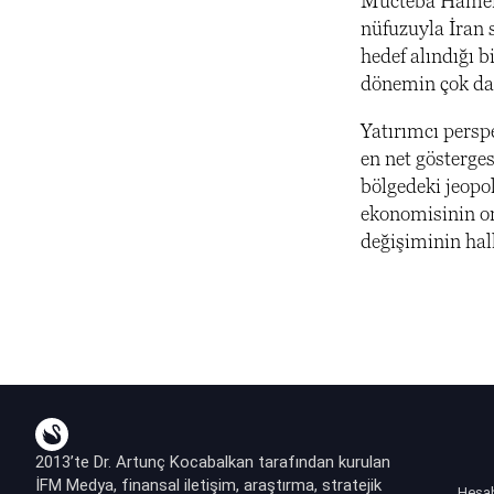
Mücteba Hamenei
nüfuzuyla İran s
hedef alındığı b
dönemin çok dah
Yatırımcı perspe
en net gösterges
bölgedeki jeopol
ekonomisinin or
değişiminin halk
2013’te Dr. Artunç Kocabalkan tarafından kurulan
İFM Medya, finansal iletişim, araştırma, stratejik
Hesa