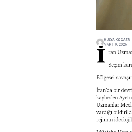
HÜLYA KOCAER
MART 9, 2026
İ
ran Uzmanl
Seçim kara
Bölgesel savaşı
İran’da bir devr
kaybeden Ayetul
Uzmanlar Meclisi
vardığı bildiri
rejimin ideoloji