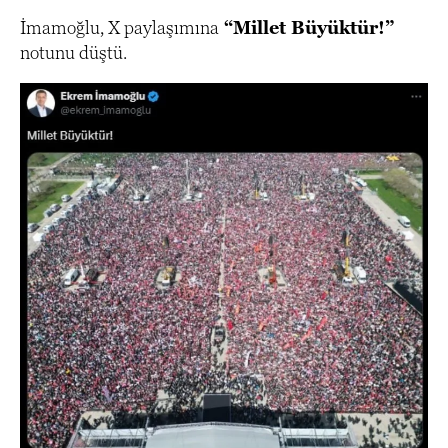
İmamoğlu, X paylaşımına
“Millet Büyüktür!”
notunu düştü.