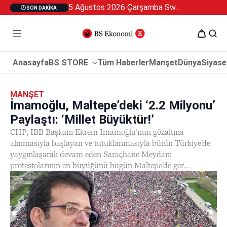
5 Ağustos 2026 Çarşamba Swan Özel 2
SON DAKIKA
Anasayfa
BS STORE
Tüm Haberler
Manşet
Dünya
Siyase
MANŞET
İmamoğlu, Maltepe’deki ‘2.2 Milyonu’
Paylaştı: ‘Millet Büyüktür!’
CHP, İBB Başkanı Ekrem İmamoğlu’nun gözaltına
alınmasıyla başlayan ve tutuklanmasıyla bütün Türkiye’de
yaygınlaşarak devam eden Saraçhane Meydanı
protestolarının en büyüğünü bugün Maltepe’de ger...