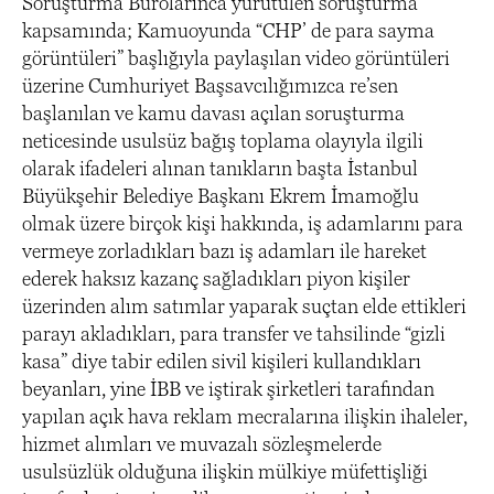
Soruşturma Bürolarınca yürütülen soruşturma
kapsamında; Kamuoyunda “CHP’ de para sayma
görüntüleri” başlığıyla paylaşılan video görüntüleri
üzerine Cumhuriyet Başsavcılığımızca re’sen
başlanılan ve kamu davası açılan soruşturma
neticesinde usulsüz bağış toplama olayıyla ilgili
olarak ifadeleri alınan tanıkların başta İstanbul
Büyükşehir Belediye Başkanı Ekrem İmamoğlu
olmak üzere birçok kişi hakkında, iş adamlarını para
vermeye zorladıkları bazı iş adamları ile hareket
ederek haksız kazanç sağladıkları piyon kişiler
üzerinden alım satımlar yaparak suçtan elde ettikleri
parayı akladıkları, para transfer ve tahsilinde “gizli
kasa” diye tabir edilen sivil kişileri kullandıkları
beyanları, yine İBB ve iştirak şirketleri tarafından
yapılan açık hava reklam mecralarına ilişkin ihaleler,
hizmet alımları ve muvazalı sözleşmelerde
usulsüzlük olduğuna ilişkin mülkiye müfettişliği