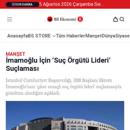
5 Ağustos 2026 Çarşamba Swan Özel 2
SON DAKIKA
Anasayfa
BS STORE
Tüm Haberler
Manşet
Dünya
Siyase
MANŞET
İmamoğlu İçin ‘Suç Örgütü Lideri’
Suçlaması
İstanbul Cumhuriyet Başsavcılığı, İBB Başkanı Ekrem
İmamoğlu’nun ‘çıkar amaçlı suç örgütü lideri’ suçlamasıyla
gözaltına alındığını açıkladı.