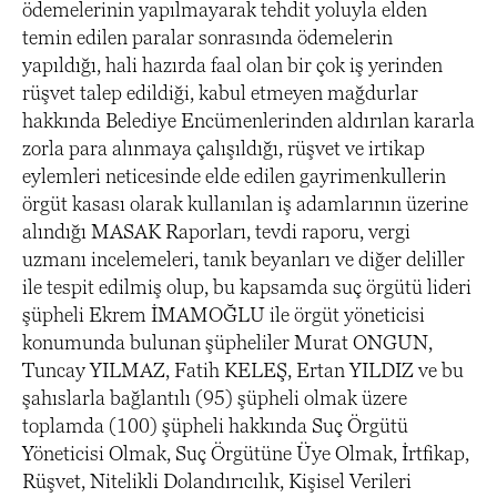
ödemelerinin yapılmayarak tehdit yoluyla elden
temin edilen paralar sonrasında ödemelerin
yapıldığı, hali hazırda faal olan bir çok iş yerinden
rüşvet talep edildiği, kabul etmeyen mağdurlar
hakkında Belediye Encümenlerinden aldırılan kararla
zorla para alınmaya çalışıldığı, rüşvet ve irtikap
eylemleri neticesinde elde edilen gayrimenkullerin
örgüt kasası olarak kullanılan iş adamlarının üzerine
alındığı MASAK Raporları, tevdi raporu, vergi
uzmanı incelemeleri, tanık beyanları ve diğer deliller
ile tespit edilmiş olup, bu kapsamda suç örgütü lideri
şüpheli Ekrem İMAMOĞLU ile örgüt yöneticisi
konumunda bulunan şüpheliler Murat ONGUN,
Tuncay YILMAZ, Fatih KELEŞ, Ertan YILDIZ ve bu
şahıslarla bağlantılı (95) şüpheli olmak üzere
toplamda (100) şüpheli hakkında Suç Örgütü
Yöneticisi Olmak, Suç Örgütüne Üye Olmak, İrtfikap,
Rüşvet, Nitelikli Dolandırıcılık, Kişisel Verileri