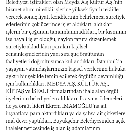
Belediyesi iştirakleri olan Meyda A.ş Kültür A.ş.’nin
hizmet alımı nitelikli işlerine yüksek fiyatlı teklifler
vererek sonuç fiyatı kendilerinin belirlemesi suretiyle
ederlerinin çok üzerinde işler aldıkları, aldıkları
işlerin bir çoğunun tamamlanmadıkları, bir kısmının
ise hayali işler olduğu, naylon fatura düzenlemek
suretiyle akladıkları paraları kişilsel
zenginleşmelerinin yanı sıra şuç örgütünün
faaliyetleri doğrultusunca kullandıkları, İstanbul’da
yaşayan vatandaşlarımızın kişisel verilerinin hukuka
aykırı bir şekilde temin edilerek örgütün devamlılığı
için kullandıkları, MEDYA A.Ş, KÜLTÜR AŞ.,
KİPTAŞ ve İSFALT firmalarından ihale alan örgüt
üyelerinin belediyeden aldıkları ilk avans ödemeleri
ile ya örgüt lideri Ekrem İMAMOĞLU’na ait
inşaatlara para aktardıkları ya da şahsa ait şirketlere
mal devri yaptıkları, Büyükşehir Belediyesinden açık
ihaleler neticesinde iş alan iş adamlarının