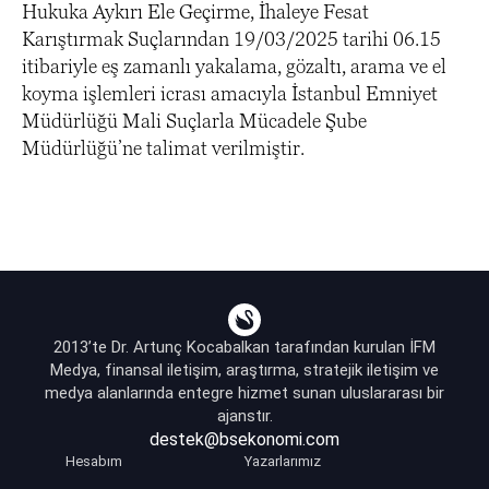
Hukuka Aykırı Ele Geçirme, İhaleye Fesat
Karıştırmak Suçlarından 19/03/2025 tarihi 06.15
itibariyle eş zamanlı yakalama, gözaltı, arama ve el
koyma işlemleri icrası amacıyla İstanbul Emniyet
Müdürlüğü Mali Suçlarla Mücadele Şube
Müdürlüğü’ne talimat verilmiştir.
2013’te Dr. Artunç Kocabalkan tarafından kurulan İFM
Medya, finansal iletişim, araştırma, stratejik iletişim ve
medya alanlarında entegre hizmet sunan uluslararası bir
ajanstır.
destek@bsekonomi.com
Hesabım
Yazarlarımız