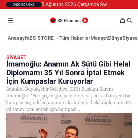
5 Ağustos 2026 Çarşamba Swan Özel 2
SON DAKIKA
Anasayfa
BS STORE
Tüm Haberler
Manşet
Dünya
Siyase
SIYASET
İmamoğlu: Anamın Ak Sütü Gibi Helal
Diplomamı 35 Yıl Sonra İptal Etmek
İçin Kumpaslar Kuruyorlar
İstanbul Büyükşehir Belediye (İBB) Başkanı Ekrem
İmamoğlu, “Her geçen gün yeni bir dava, her sabah yeni bir
kumpas peşindeler, anamın ak sütü gibi helal diplomamı 35
yıl sonra iptal etmek için kumpasl...