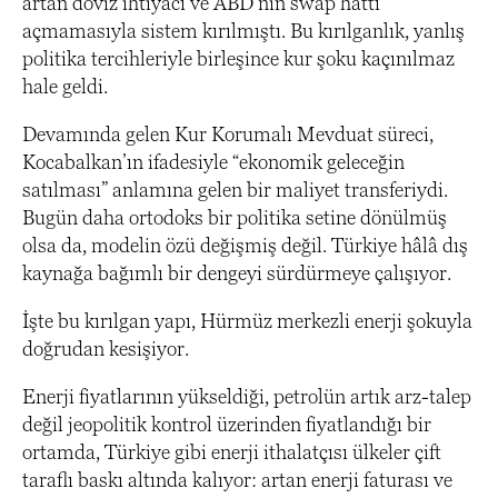
artan döviz ihtiyacı ve ABD’nin swap hattı
açmamasıyla sistem kırılmıştı. Bu kırılganlık, yanlış
politika tercihleriyle birleşince kur şoku kaçınılmaz
hale geldi.
Devamında gelen Kur Korumalı Mevduat süreci,
Kocabalkan’ın ifadesiyle “ekonomik geleceğin
satılması” anlamına gelen bir maliyet transferiydi.
Bugün daha ortodoks bir politika setine dönülmüş
olsa da, modelin özü değişmiş değil. Türkiye hâlâ dış
kaynağa bağımlı bir dengeyi sürdürmeye çalışıyor.
İşte bu kırılgan yapı, Hürmüz merkezli enerji şokuyla
doğrudan kesişiyor.
Enerji fiyatlarının yükseldiği, petrolün artık arz-talep
değil jeopolitik kontrol üzerinden fiyatlandığı bir
ortamda, Türkiye gibi enerji ithalatçısı ülkeler çift
taraflı baskı altında kalıyor: artan enerji faturası ve