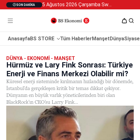
5 Ağustos 2026 Çarşamba Swan Özel 2
SON DAKIKA
Anasayfa
BS STORE
Tüm Haberler
Manşet
Dünya
Siyase
DÜNYA - EKONOMI - MANŞET
Hürmüz ve Lary Fink Sonrası: Türkiye
Enerji ve Finans Merkezi Olabilir mi?
Küresel enerji sisteminde kırılmanın hızlandığı bir dönemde,
İstanbul’da gerçekleşen kritik bir temas dikkat çekiyor.
Dünyanın en büyük varlık yöneticilerinden biri olan
BlackRock’ın CEO’su Larry Fink...