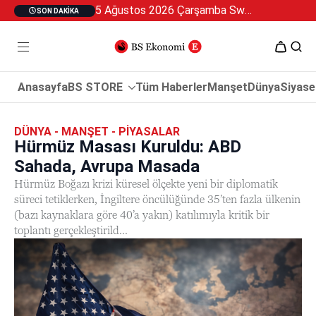
5 Ağustos 2026 Çarşamba Swan Özel 2
SON DAKIKA
Anasayfa
BS STORE
Tüm Haberler
Manşet
Dünya
Siyase
DÜNYA - MANŞET - PIYASALAR
Hürmüz Masası Kuruldu: ABD
Sahada, Avrupa Masada
Hürmüz Boğazı krizi küresel ölçekte yeni bir diplomatik
süreci tetiklerken, İngiltere öncülüğünde 35’ten fazla ülkenin
(bazı kaynaklara göre 40’a yakın) katılımıyla kritik bir
toplantı gerçekleştirild...