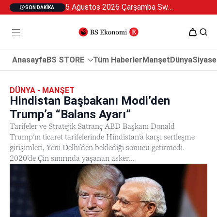
5 Ağustos 2026 Çarşamba Swan Özel 2
SON DAKIKA
Anasayfa
BS STORE
Tüm Haberler
Manşet
Dünya
Siyase
DÜNYA - MANŞET
Hindistan Başbakanı Modi’den
Trump’a “Balans Ayarı”
Tarifeler ve Stratejik Satranç ABD Başkanı Donald
Trump’ın ticaret tarifelerinde Hindistan’a karşı sertleşme
girişimleri, Yeni Delhi’den beklediği sonucu getirmedi.
2020’de Çin sınırında yaşanan asker...