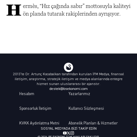
H
ermès, “Hız çağında sabır” mottosuyla kaliteyi
ön planda tutarak rakiplerinden ayrışıyor.
2013’te Dr. Artunç Kocabalkan tarafından kurulan İFM Medya, finansal
iletişim, araştırma, stratejik iletişim ve medya alanlarında entegre
hizmet sunan uluslararası bir ajanstır.
destek@bsekonomi.com
Hesabım
Yazarlarımız
Sponsorluk İletişim
Kullanıcı Sözleşmesi
KVKK Aydınlatma Metni
Abonelik Planları & Hizmetler
SOSYAL MEDYADA BIZI TAKIP EDIN
© 2026 BS EKONOMI TÜM HAKLARI SAKLIDIR.