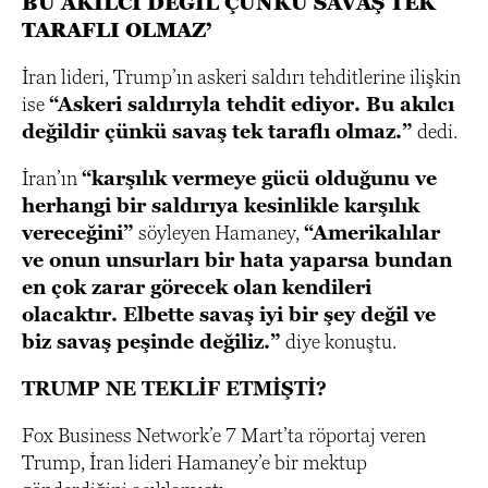
BU AKILCI DEĞİL ÇÜNKÜ SAVAŞ TEK
TARAFLI OLMAZ’
İran lideri, Trump’ın askeri saldırı tehditlerine ilişkin
ise
“Askeri saldırıyla tehdit ediyor. Bu akılcı
değildir çünkü savaş tek taraflı olmaz.”
dedi.
İran’ın
“karşılık vermeye gücü olduğunu ve
herhangi bir saldırıya kesinlikle karşılık
vereceğini”
söyleyen Hamaney,
“Amerikalılar
ve onun unsurları bir hata yaparsa bundan
en çok zarar görecek olan kendileri
olacaktır. Elbette savaş iyi bir şey değil ve
biz savaş peşinde değiliz.”
diye konuştu.
TRUMP NE TEKLİF ETMİŞTİ?
Fox Business Network’e 7 Mart’ta röportaj veren
Trump, İran lideri Hamaney’e bir mektup