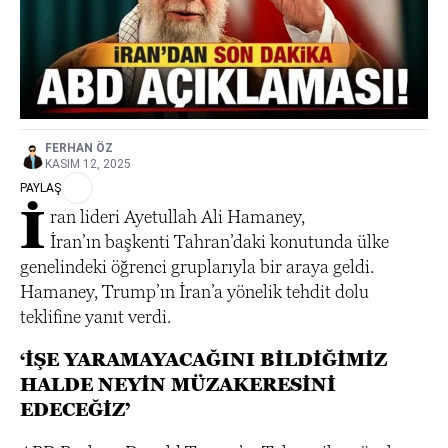
FERHAN ÖZ
KASIM 12, 2025
PAYLAŞ
İ
ran lideri Ayetullah Ali Hamaney,
İran’ın başkenti Tahran’daki konutunda ülke
genelindeki öğrenci gruplarıyla bir araya geldi.
Hamaney, Trump’ın İran’a yönelik tehdit dolu
teklifine yanıt verdi.
‘İŞE YARAMAYACAĞINI BİLDİĞİMİZ
HALDE NEYİN MÜZAKERESİNİ
EDECEĞİZ’