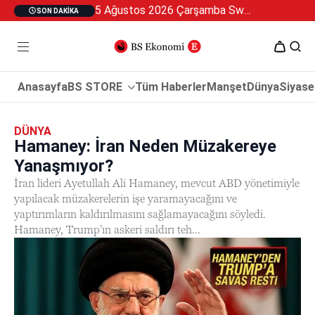
5 Ağustos 2026 Çarşamba Swan Özel 2
SON DAKIKA
Anasayfa
BS STORE
Tüm Haberler
Manşet
Dünya
Siyase
DÜNYA
Hamaney: İran Neden Müzakereye
Yanaşmıyor?
İran lideri Ayetullah Ali Hamaney, mevcut ABD yönetimiyle
yapılacak müzakerelerin işe yaramayacağını ve
yaptırımların kaldırılmasını sağlamayacağını söyledi.
Hamaney, Trump’ın askeri saldırı teh...