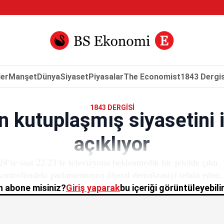
er
Manşet
Dünya
Siyaset
Piyasalar
The Economist
1843 Dergis
1843 DERGISI
 kutuplaşmış siyasetini ik
açıklıyor
’te saat 22.23’te televizyona beklenmedik bir şekilde çıktı
kontrolündeki parlamentonun liberal demokrasiyi tehdit eden..
 abone misiniz?
Giriş yaparak
bu içeriği görüntüleyebilir