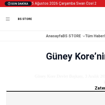
5 Ağustos 2026 Çarşamba Swan Özel 2
SON DAKIKA
BS STORE
Anasayfa
BS STORE
Tüm Haberl
Güney Kore’nin
Güney Kore Devlet Başkanı, 3 Aralık 2024
Zaten