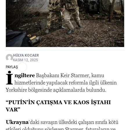
HÜLYA KOCAER
KASIM 12, 2025
PAYLAŞ
İ
ngiltere
Başbakanı Keir Starmer, kamu
hizmetlerinde yapılacak reformla ilgili ülkenin
Yorkshire bölgesinde açıklamalarda bulundu.
“PUTİN’İN ÇATIŞMA VE KAOS İŞTAHI
VAR”
Ukrayna
‘daki savaşın ülkedeki çalışan sınıfa kötü
etkileri olduğunu söyleyen Starmer, faturaların ve