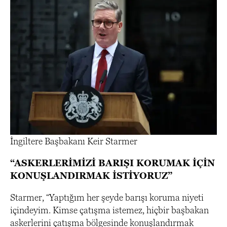
İngiltere Başbakanı Keir Starmer
“ASKERLERİMİZİ BARIŞI KORUMAK İÇİN
KONUŞLANDIRMAK İSTİYORUZ”
Starmer, “Yaptığım her şeyde barışı koruma niyeti
içindeyim. Kimse çatışma istemez, hiçbir başbakan
askerlerini çatışma bölgesinde konuşlandırmak