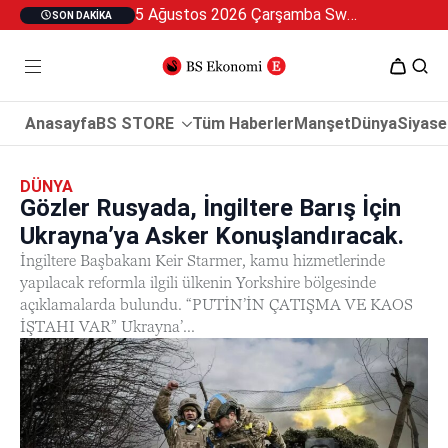
5 Ağustos 2026 Çarşamba Swan Özel 2
SON DAKIKA
Anasayfa
BS STORE
Tüm Haberler
Manşet
Dünya
Siyase
DÜNYA
Gözler Rusyada, İngiltere Barış İçin
Ukrayna’ya Asker Konuşlandıracak.
İngiltere Başbakanı Keir Starmer, kamu hizmetlerinde
yapılacak reformla ilgili ülkenin Yorkshire bölgesinde
açıklamalarda bulundu. “PUTİN’İN ÇATIŞMA VE KAOS
İŞTAHI VAR” Ukrayna’...