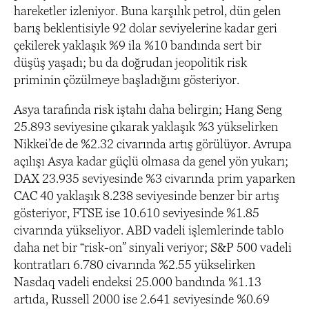
hareketler izleniyor. Buna karşılık petrol, dün gelen
barış beklentisiyle 92 dolar seviyelerine kadar geri
çekilerek yaklaşık %9 ila %10 bandında sert bir
düşüş yaşadı; bu da doğrudan jeopolitik risk
priminin çözülmeye başladığını gösteriyor.
Asya tarafında risk iştahı daha belirgin; Hang Seng
25.893 seviyesine çıkarak yaklaşık %3 yükselirken
Nikkei’de de %2.32 civarında artış görülüyor. Avrupa
açılışı Asya kadar güçlü olmasa da genel yön yukarı;
DAX 23.935 seviyesinde %3 civarında prim yaparken
CAC 40 yaklaşık 8.238 seviyesinde benzer bir artış
gösteriyor, FTSE ise 10.610 seviyesinde %1.85
civarında yükseliyor. ABD vadeli işlemlerinde tablo
daha net bir “risk-on” sinyali veriyor; S&P 500 vadeli
kontratları 6.780 civarında %2.55 yükselirken
Nasdaq vadeli endeksi 25.000 bandında %1.13
artıda, Russell 2000 ise 2.641 seviyesinde %0.69