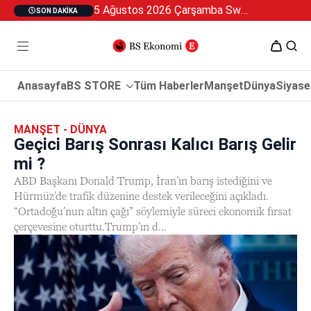
5 Ağustos 2026 Çarşamba Swan Özel 2
SON DAKIKA
Anasayfa
BS STORE
Tüm Haberler
Manşet
Dünya
Siyase
MANŞET - DÜNYA
Geçici Barış Sonrası Kalıcı Barış Gelir
mi ?
ABD Başkanı Donald Trump, İran’ın barış istediğini ve
Hürmüz’de trafik düzenine destek verileceğini açıkladı.
“Ortadoğu’nun altın çağı” söylemiyle süreci ekonomik fırsat
çerçevesine oturttu.Trump’ın d...