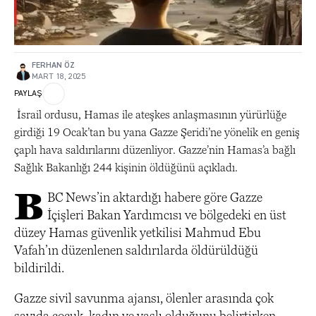
FERHAN ÖZ
MART 18, 2025
PAYLAŞ
İsrail ordusu, Hamas ile ateşkes anlaşmasının yürürlüğe
girdiği 19 Ocak’tan bu yana Gazze Şeridi’ne yönelik en geniş
çaplı hava saldırılarını düzenliyor. Gazze’nin Hamas’a bağlı
Sağlık Bakanlığı 244 kişinin öldüğünü açıkladı.
B
BC News’in aktardığı habere göre Gazze
İçişleri Bakan Yardımcısı ve bölgedeki en üst
düzey Hamas güvenlik yetkilisi Mahmud Ebu
Vafah’ın düzenlenen saldırılarda öldürüldüğü
bildirildi.
Gazze sivil savunma ajansı, ölenler arasında çok
sayıda çocuk, kadın ve yaşlı olduğunu belirtirken,