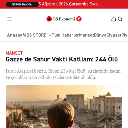
5 Ağustos 2026 Çarşamba Swan Özel 2
SON DAKIKA
Anasayfa
BS STORE
Tüm Haberler
Manşet
Dünya
Siyaset
Piy
MANŞET
Gazze de Sahur Vakti Katliam: 244 Ölü
İsrail Ateşkesi bozdu. En az 236 kişi öldü. Aralarında kadın
ve çocukların da olduğu yüzlerce Filistinli öldü.