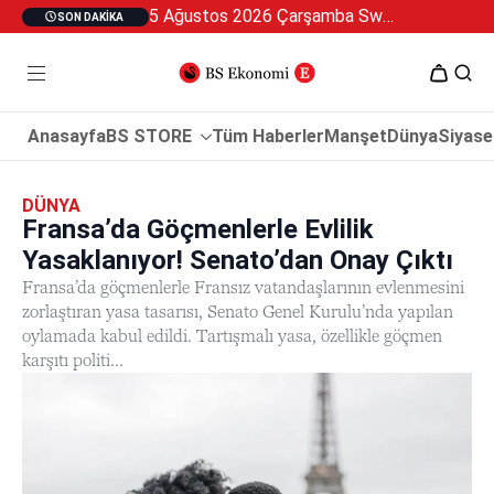
5 Ağustos 2026 Çarşamba Swan Özel 2
SON DAKIKA
Anasayfa
BS STORE
Tüm Haberler
Manşet
Dünya
Siyase
DÜNYA
Fransa’da Göçmenlerle Evlilik
Yasaklanıyor! Senato’dan Onay Çıktı
Fransa’da göçmenlerle Fransız vatandaşlarının evlenmesini
zorlaştıran yasa tasarısı, Senato Genel Kurulu’nda yapılan
oylamada kabul edildi. Tartışmalı yasa, özellikle göçmen
karşıtı politi...