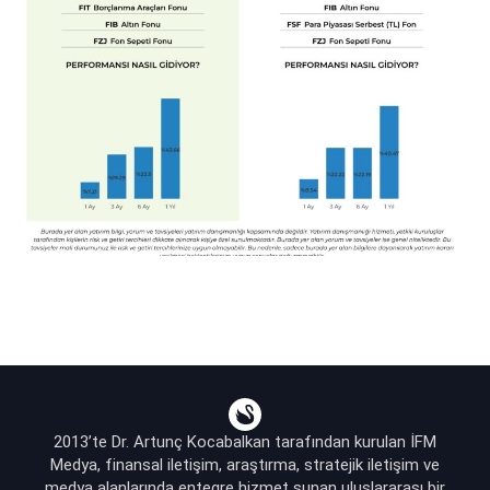
2013’te Dr. Artunç Kocabalkan tarafından kurulan İFM
Medya, finansal iletişim, araştırma, stratejik iletişim ve
medya alanlarında entegre hizmet sunan uluslararası bir