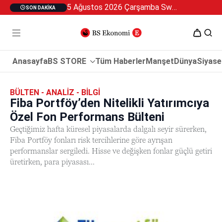
5 Ağustos 2026 Çarşamba Swan Özel 2
SON DAKIKA
Anasayfa
BS STORE
Tüm Haberler
Manşet
Dünya
Siyase
BÜLTEN - ANALIZ - BILGI
Fiba Portföy’den Nitelikli Yatırımcıya
Özel Fon Performans Bülteni
Geçtiğimiz hafta küresel piyasalarda dalgalı seyir sürerken,
Fiba Portföy fonları risk tercihlerine göre ayrışan
performanslar sergiledi. Hisse ve değişken fonlar güçlü getiri
üretirken, para piyasası...