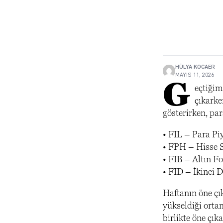
HÜLYA KOCAER
MAYIS 11, 2026
G
eçtiğim
çıkarke
gösterirken, par
• FIL – Para P
• FPH – Hisse 
• FIB – Altın F
• FID – İkinci 
Haftanın öne çık
yükseldiği orta
birlikte öne çık