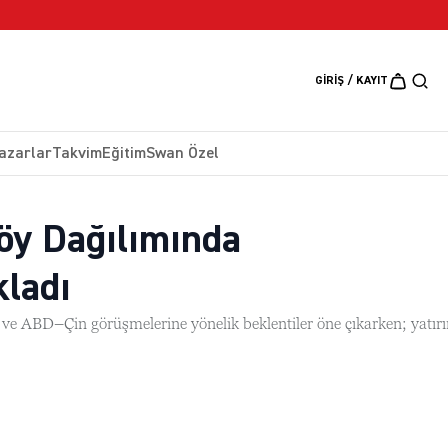
5 Ağustos 2026
GIRIŞ / KAYIT
azarlar
Takvim
Eğitim
Swan Özel
öy Dağılımında
kladı
ı ve ABD–Çin görüşmelerine yönelik beklentiler öne çıkarken; yatırı