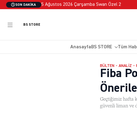
5 Ağustos 2026 Çarşamba Swan Özel 2
SON DAKIKA
BS STORE
Anasayfa
BS STORE
Tüm Hab
BÜLTEN - ANALIZ -
Fiba Po
Önerile
Geçtiğimiz hafta 
güvenli liman ve d