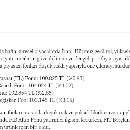
iz hafta küresel piyasalarda İran–Hürmüz gerilimi, yüksele
n; yatırımcıların güvenli liman ve dengeli portföy arayışı di
a piyasası fonları düşük riskli yapısıyla öne çıkmayı sürdü
iyasası (TL) Fonu: 100.825 TL (%0,83)
Senedi Fonu: 104.024 TL (%4,02)
onu: 102.854 TL (%2,85)
Değişken Fon: 103.145 TL (%3,15)
an fonları arasında düşük risk ve yüksek likidite avantajıyl
mda FIB Altın Fonu yatırımcı ilgisini korurken, FIT Borçlan
an ürünlerden biri oldu.