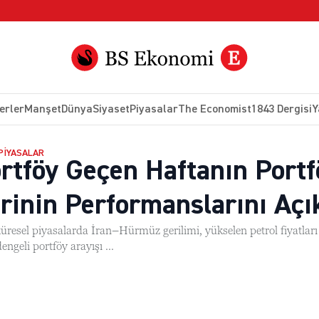
erler
Manşet
Dünya
Siyaset
Piyasalar
The Economist
1843 Dergisi
Y
 PIYASALAR
rtföy Geçen Haftanın Portf
rinin Performanslarını Açı
küresel piyasalarda İran–Hürmüz gerilimi, yükselen petrol fiyatlar
engeli portföy arayışı ...