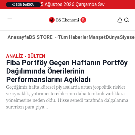
5 Ağustos 2026 Çarşamba Swan Özel 2
SON DAKIKA
Anasayfa
BS STORE
Tüm Haberler
Manşet
Dünya
Siyase
ANALIZ - BÜLTEN
Fiba Portföy Geçen Haftanın Portföy
Dağılımında Önerilerinin
Performanslarını Açıkladı
Geçtiğimiz hafta küresel piyasalarda artan jeopolitik riskler
ve oynaklık, yatırımcı tercihlerinin daha temkinli varlıklara
yönelmesine neden oldu. Hisse senedi tarafında dalgalanma
sürerken para piya...