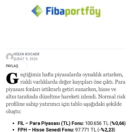
HÜLYA KOCAER
ŞUBAT 9, 2026
PAYLAŞ
G
eçtiğimiz hafta piyasalarda oynaklık artarken,
riskli varlıklarda değer kayıpları öne çıktı. Para
piyasası fonları istikrarlı getiri sunarken, hisse ve
altın tarafında düzeltme hareketi izlendi. Normal risk
profiline sahip yatırımcı için tablo aşağıdaki şekilde
oluştu:
FIL – Para Piyasası (TL) Fonu:
100.656 TL (
%0,66
)
FPH – Hisse Senedi Fonu:
97.771 TL (
-%2,23
)