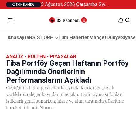
5 Ağustos 2026 Çarşamba Swan Özel 2
SON DAKIKA
Anasayfa
BS STORE
Tüm Haberler
Manşet
Dünya
Siyase
ANALIZ - BÜLTEN - PIYASALAR
Fiba Portföy Geçen Haftanın Portföy
Dağılımında Önerilerinin
Performanslarını Açıkladı
Geçtiğimiz hafta piyasalarda oynaklık artarken, riskli
varlıklarda değer kayıpları öne çıktı. Para piyasası fonları
istikrarlı getiri sunarken, hisse ve altın tarafında düzeltme
hareketi izlendi. Norm...