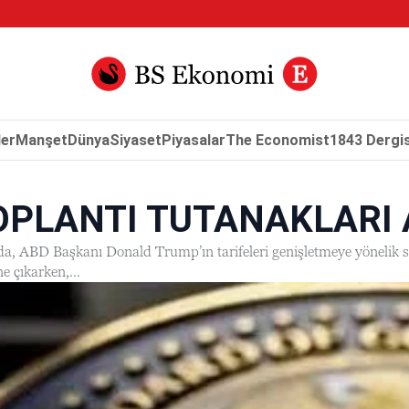
er
Manşet
Dünya
Siyaset
Piyasalar
The Economist
1843 Dergis
OPLANTI TUTANAKLARI 
a, ABD Başkanı Donald Trump’ın tarifeleri genişletmeye yönelik söyl
ne çıkarken,...