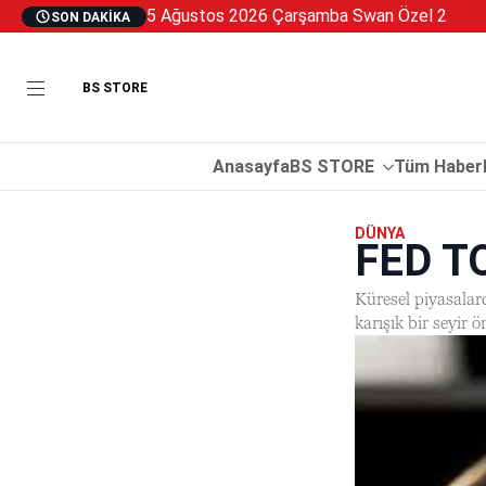
5 Ağustos 2026 Çarşamba Swan Özel 2
SON DAKIKA
BS STORE
Anasayfa
BS STORE
Tüm Haberl
DÜNYA
FED T
Küresel piyasalard
karışık bir seyir ö