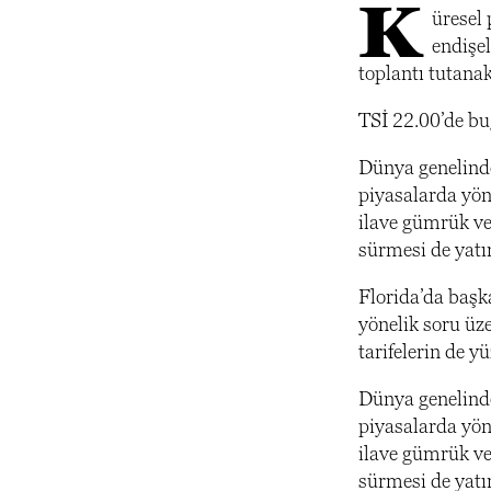
K
üresel 
endişe
toplantı tutanak
TSİ 22.00’de bu
Dünya genelinde 
piyasalarda yön
ilave gümrük ver
sürmesi de yatı
Florida’da başk
yönelik soru üz
tarifelerin de 
Dünya genelinde 
piyasalarda yön
ilave gümrük ver
sürmesi de yatı