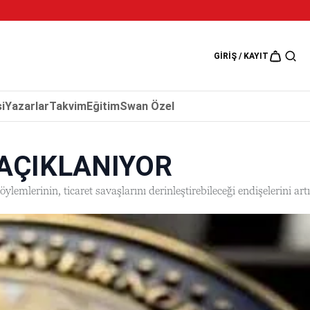
5 Ağustos 202
GIRIŞ / KAYIT
i
Yazarlar
Takvim
Eğitim
Swan Özel
AÇIKLANIYOR
emlerinin, ticaret savaşlarını derinleştirebileceği endişelerini art