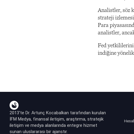
Analistler, söz 
strateji izlemes
Para piyasasınd
analistler, anca
Fed yetkilileri
indiğine yöneli
2013’te Dr. Artunç Kocabalkan tarafından kurulan
İFM Medya, finansal iletişim, araştırma, stratejik
Hesa
iletişim ve medya alanlarında entegre hizmet
sunan uluslararası bir ajanstır.