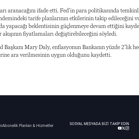
rı aranacağını ifade etti. Fed’in para politikasında temkinl
demindeki tarife planlarının etkilerinin takip edileceğini v
uzda yapacağı beklentisinin güçlenmeye devam ettiğini kayd
 akışının fiyatlamaları değiştirebileceğini söyledi.
Fed Başkanı Mary Daly, enflasyonun Bankanın yüzde 2’lik he
erine ara verilmesinin uygun olduğunu kaydetti.
SOSYAL MEDYADA BIZI TAKIP EDIN
ni
Abonelik Planları & Hizmetler