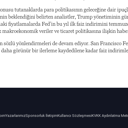
konusu tutanaklarda para politikasının geleceğine dair ipuçla
inin beklendiğini belirten analistler, Trump yönetiminin gün
aki fiyatlamalarda Fed’in bu yıl ilk faiz indirimini temm
k makroekonomik veriler ve ticaret politikasına ilişkin haber
nin sözlü yönlendirmeleri de devam ediyor. San Francisco 
k daha görünür bir ilerleme kaydedilene kadar faiz indiriml
bım
Yazarlarımız
Sponsorluk İletişim
Kullanıcı Sözleşmesi
KVKK Aydınlatma Met