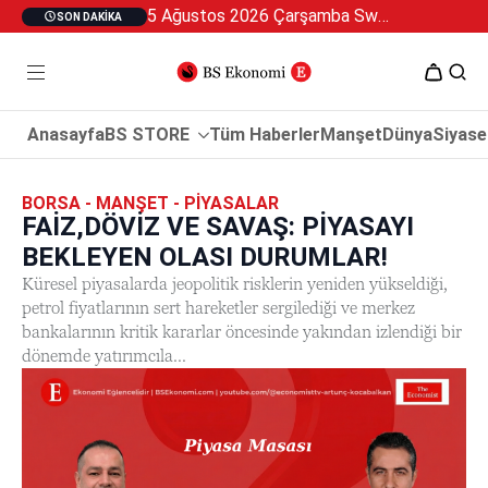
5 Ağustos 2026 Çarşamba Swan Özel 2
SON DAKIKA
Anasayfa
BS STORE
Tüm Haberler
Manşet
Dünya
Siyase
BORSA - MANŞET - PIYASALAR
FAİZ,DÖVİZ VE SAVAŞ: PİYASAYI
BEKLEYEN OLASI DURUMLAR!
Küresel piyasalarda jeopolitik risklerin yeniden yükseldiği,
petrol fiyatlarının sert hareketler sergilediği ve merkez
bankalarının kritik kararlar öncesinde yakından izlendiği bir
dönemde yatırımcıla...