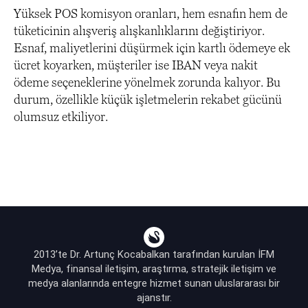
Yüksek POS komisyon oranları, hem esnafın hem de
tüketicinin alışveriş alışkanlıklarını değiştiriyor.
Esnaf, maliyetlerini düşürmek için kartlı ödemeye ek
ücret koyarken, müşteriler ise IBAN veya nakit
ödeme seçeneklerine yönelmek zorunda kalıyor. Bu
durum, özellikle küçük işletmelerin rekabet gücünü
olumsuz etkiliyor.
2013’te Dr. Artunç Kocabalkan tarafından kurulan İFM
Medya, finansal iletişim, araştırma, stratejik iletişim ve
medya alanlarında entegre hizmet sunan uluslararası bir
ajanstır.