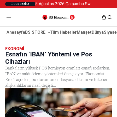
5 Ağustos 2026 Çarşamba Swan Özel 2
SON DAKIKA
Anasayfa
BS STORE
Tüm Haberler
Manşet
Dünya
Siyase
EKONOMI
Esnafın ‘IBAN’ Yöntemi ve Pos
Cihazları
Bankaların yüksek POS komisyon oranları esnafı zorlarken,
IBAN ve nakit ödeme yöntemleri öne çıkıyor. Ekonomist
Erol Taşdelen, bu durumun enflasyona etkisini ve tüketici
alışkanlıklarını nasıl değişti...