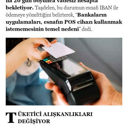
ila 20 gün boyunca vadesiz hesapta
bekletiyor.
Taşdelen, bu durumun esnafı IBAN ile
ödemeye yönelttiğini belirterek, “
Bankaların
uygulamaları, esnafın POS cihazı kullanmak
istememesinin temel nedeni
” dedi.
T
ÜKETİCİ ALIŞKANLIKLARI
DEĞİŞİYOR