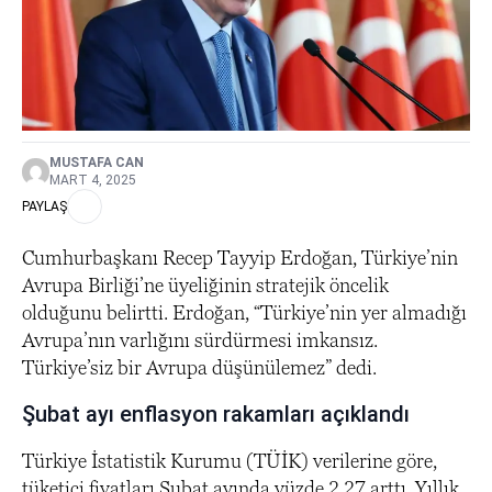
MUSTAFA CAN
MART 4, 2025
PAYLAŞ
Cumhurbaşkanı Recep Tayyip Erdoğan, Türkiye’nin
Avrupa Birliği’ne üyeliğinin stratejik öncelik
olduğunu belirtti. Erdoğan, “Türkiye’nin yer almadığı
Avrupa’nın varlığını sürdürmesi imkansız.
Türkiye’siz bir Avrupa düşünülemez” dedi.
Şubat ayı enflasyon rakamları açıklandı
Türkiye İstatistik Kurumu (TÜİK) verilerine göre,
tüketici fiyatları Şubat ayında yüzde 2,27 arttı. Yıllık