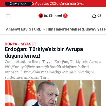
5 Ağustos 2026 Çarşamba Swan Özel 2
SON DAKIKA
Anasayfa
BS STORE
Tüm Haberler
Manşet
Dünya
Siyase
DÜNYA - SIYASET
Erdoğan: Türkiye’siz bir Avrupa
düşünülemez!
Cumhurbaşkanı Recep Tayyip Erdoğan, Türkiye’nin Avrupa
Birliği’ne üyeliğinin stratejik öncelik olduğunu belirtti.
Erdoğan, “Türkiye’nin yer almadığı Avrupa’nın varlığını
sürdürmesi imkansız. Tür...