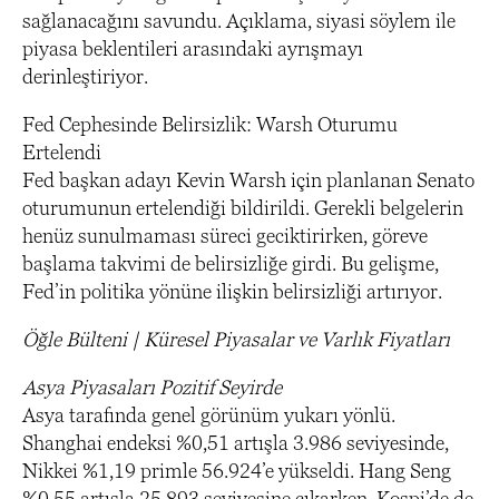
sağlanacağını savundu. Açıklama, siyasi söylem ile
piyasa beklentileri arasındaki ayrışmayı
derinleştiriyor.
Fed Cephesinde Belirsizlik: Warsh Oturumu
Ertelendi
Fed başkan adayı Kevin Warsh için planlanan Senato
oturumunun ertelendiği bildirildi. Gerekli belgelerin
henüz sunulmaması süreci geciktirirken, göreve
başlama takvimi de belirsizliğe girdi. Bu gelişme,
Fed’in politika yönüne ilişkin belirsizliği artırıyor.
Öğle Bülteni | Küresel Piyasalar ve Varlık Fiyatları
Asya Piyasaları Pozitif Seyirde
Asya tarafında genel görünüm yukarı yönlü.
Shanghai endeksi %0,51 artışla 3.986 seviyesinde,
Nikkei %1,19 primle 56.924’e yükseldi. Hang Seng
%0,55 artışla 25.893 seviyesine çıkarken, Kospi’de de