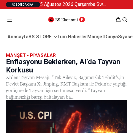
5 Ağustos 2026 Çarşamba Swan Özel 2
SON DAKIKA
Anasayfa
BS STORE
Tüm Haberler
Manşet
Dünya
Siyase
MANŞET - PIYASALAR
Enflasyonu Beklerken, AI’da Tayvan
Korkusu
Xi’den Tayvan Mesajı: “Tek Aileyiz, Bağımsızlık Tehdit”Çin
Devlet Başkanı Xi Jinping, KMT Başkanı ile Pekin’de yaptığı
görüşmede Tayvan için sert mesaj verdi. “Tayvan
bağımsızlığı barışı baltalayan ba...