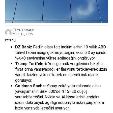
HÜLYA KOCAER
EYLÜL 15, 2025
PAYLAŞ
DZ Bank:
Fed’in olası faiz indirimlerinin 10 yıllık ABD
tahvil faizini aşağı çekmeyeceğini, aksine 3 ay içinde
%4,40 seviyesine yükselebileceğini öngörüyor.
Trump Tarifeleri:
Yeni gümrük vergilerinin tüketici
fiyatlarına yansıyacağı, enflasyonu tetikleyerek uzun
vadeli faizleri yukarı itecek en önemli risk olarak
görülüyor.
Goldman Sachs:
Yapay zekâ yatırımlarında olası
yavaşlamanın S&P 500’de %15–20 düşüş
yaratabileceğini, Nvidia ve AI hisselerinin endeks
üzerindeki büyük ağırlığı nedeniyle riskin çarpanlara
hızla yansıyabileceğini uyarıyor.