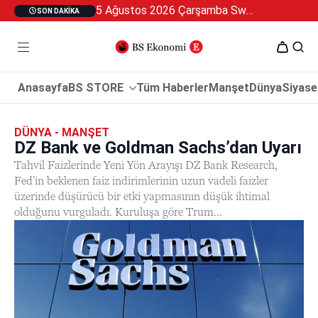
5 Ağustos 2026 Çarşamba Swan Özel 2
SON DAKIKA
Anasayfa
BS STORE
Tüm Haberler
Manşet
Dünya
Siyase
DÜNYA - MANŞET
DZ Bank ve Goldman Sachs’dan Uyarı
Tahvil Faizlerinde Yeni Yön Arayışı DZ Bank Research,
Fed’in beklenen faiz indirimlerinin uzun vadeli faizler
üzerinde düşürücü bir etki yapmasının düşük ihtimal
olduğunu vurguladı. Kuruluşa göre Trum...