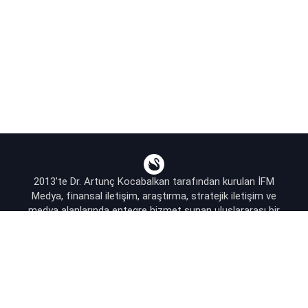
2013’te Dr. Artunç Kocabalkan tarafından kurulan İFM
Medya, finansal iletişim, araştırma, stratejik iletişim ve
medya alanlarında entegre hizmet sunan uluslararası bir
ajanstır.
destek@bsekonomi.com
Hesabım
Yazarlarımız
Sponsorluk İletişim
Kullanıcı Sözleşmesi