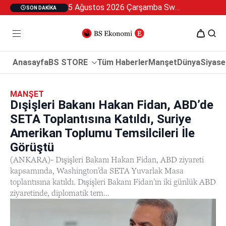
5 Ağustos 2026 Çarşamba Swan Özel 2
SON DAKIKA
Anasayfa
BS STORE
Tüm Haberler
Manşet
Dünya
Siyase
MANŞET
Dışişleri Bakanı Hakan Fidan, ABD’de
SETA Toplantısına Katıldı, Suriye
Amerikan Toplumu Temsilcileri İle
Görüştü
(ANKARA)- Dışişleri Bakanı Hakan Fidan, ABD ziyareti
kapsamında, Washington’da SETA Yuvarlak Masa
toplantısına katıldı. Dışişleri Bakanı Fidan’ın iki günlük ABD
ziyaretinde, diplomatik tem...