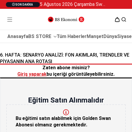
5 Ağustos 2026 Çarşamba Swan Özel 2
SON DAKIKA
Anasayfa
BS STORE
Tüm Haberler
Manşet
Dünya
Siyase
6. HAFTA: SENARYO ANALIZI: FON AKIMLARI, TRENDLER VE
PIYASANIN ANA ROTASI
Zaten abone misiniz?
Giriş yaparak
bu içeriği görüntüleyebilirsiniz.
Eğitim Satın Alınmalıdır
Bu eğitimi satın alabilmek için Golden Swan
Abonesi olmanız gerekmektedir.